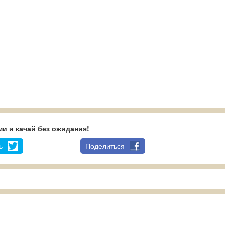
и и качай без ожидания!
ь
Поделиться