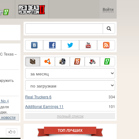
Войти
C Texas –
скружить
Real Truckers 6
334
 No.4
Additional Earnings 11
101
еделя
идки,
полный список
 новости
ТОП ЛУЧШИХ
0