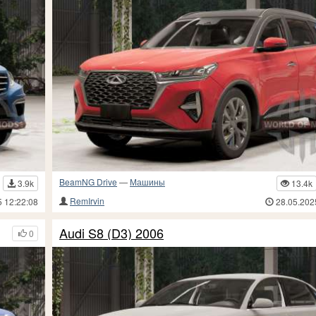
BeamNG Drive
—
Машины
3.9k
13.4k
RemIrvin
5 12:22:08
28.05.202
Audi S8 (D3) 2006
0