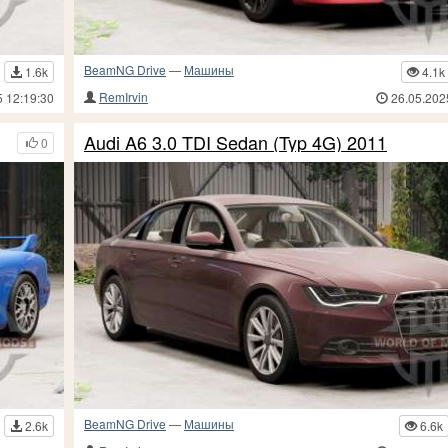
BeamNG Drive
—
Машины
1.6k
4.1k
RemIrvin
5 12:19:30
26.05.202
Audi A6 3.0 TDI Sedan (Typ 4G) 2011
0
BeamNG Drive
—
Машины
2.6k
6.6k