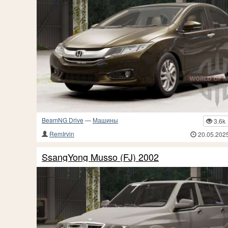
BeamNG Drive
—
Машины
3.6k
RemIrvin
20.05.202
SsangYong Musso (FJ) 2002