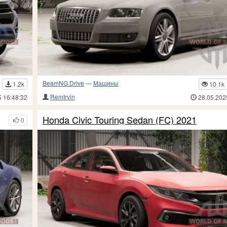
BeamNG Drive
—
Машины
1.2k
10.1k
RemIrvin
5 16:48:32
28.05.202
Honda Civic Touring Sedan (FC) 2021
0