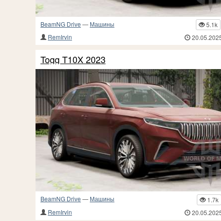
BeamNG Drive
—
Машины
5.1k
RemIrvin
20.05.202
Togg T10X 2023
BeamNG Drive
—
Машины
1.7k
RemIrvin
20.05.202