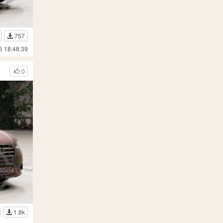
757
5 18:48:39
0
1.8k