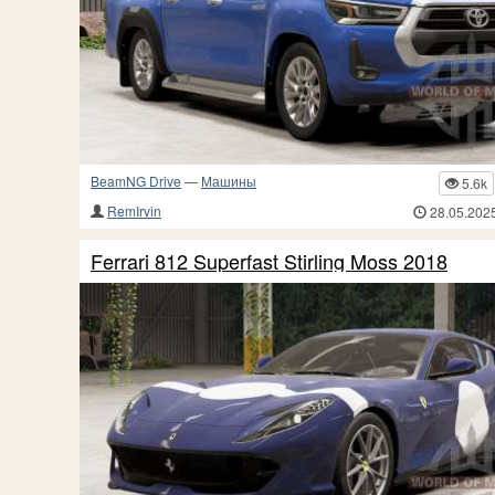
BeamNG Drive
—
Машины
5.6k
RemIrvin
28.05.202
Ferrari 812 Superfast Stirling Moss 2018