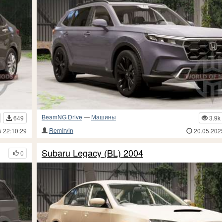
BeamNG Drive
—
Машины
649
3.9k
RemIrvin
5 22:10:29
20.05.202
Subaru Legacy (BL) 2004
0