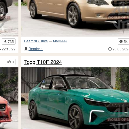
BeamNG Drive
—
Машины
735
5k
RemIrvin
5 22:10:22
20.05.202
Togg T10F 2024
0