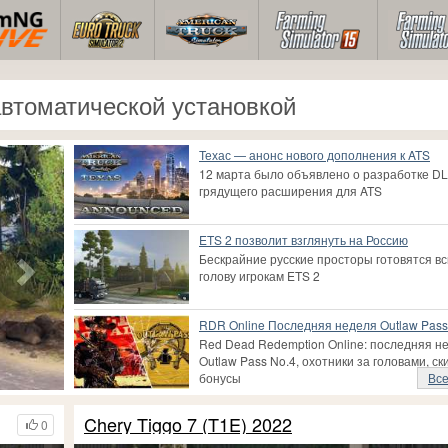
 автоматической установкой
Техас — анонс нового дополнения к ATS
12 марта было объявлено о разработке DL
грядущего расширения для ATS
ETS 2 позволит взглянуть на Россию
Бескрайние русские просторы готовятся в
голову игрокам ETS 2
RDR Online Последняя неделя Outlaw Pass
Red Dead Redemption Online: последняя н
Outlaw Pass No.4, охотники за головами, ск
бонусы
Все
Chery Tiggo 7 (T1E) 2022
0