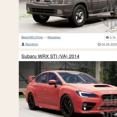
BeamNG Drive
—
Машины
3.7k
RemIrvin
20.05.202
Subaru WRX STI (VA) 2014