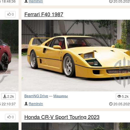
RemIrvin
5 18:48:36
20.05.202
Ferrari F40 1987
0
BeamNG Drive
—
Машины
2.2k
5.2k
RemIrvin
5 22:10:37
20.05.202
Honda CR-V Sport Touring 2023
0