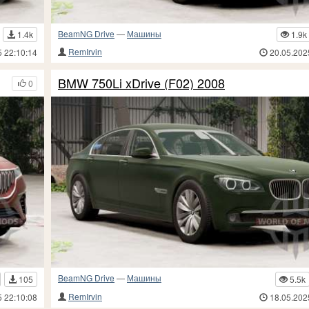
BeamNG Drive
—
Машины
1.4k
1.9k
RemIrvin
5 22:10:14
20.05.202
BMW 750Li xDrive (F02) 2008
0
BeamNG Drive
—
Машины
105
5.5k
RemIrvin
5 22:10:08
18.05.202