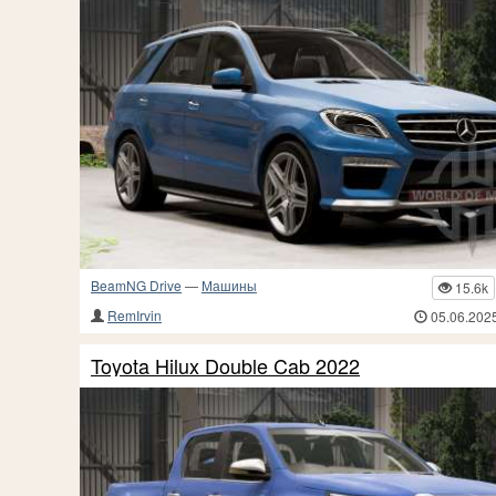
BeamNG Drive
—
Машины
15.6k
RemIrvin
05.06.202
Toyota Hilux Double Cab 2022