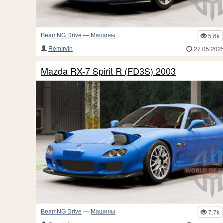
BeamNG Drive
—
Машины
5.6k
RemIrvin
27.05.202
Mazda RX-7 Spirit R (FD3S) 2003
BeamNG Drive
—
Машины
7.7k