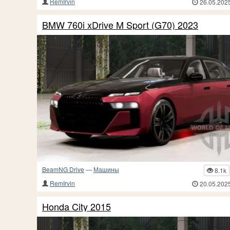
RemIrvin
26.05.202
BMW 760i xDrive M Sport (G70) 2023
BeamNG Drive
—
Машины
8.1k
RemIrvin
20.05.202
Honda City 2015