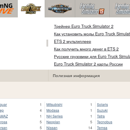
Трейнер Euro Truck Simulator 2
Как установить моды Euro Truck Simulat
ETS 2 мультиплеер
Как получить много денег в ETS 2
Русские грузовики для Euro Truck Simul
Euro Truck Simulator 2 карты России
Полезная информация
guar
1
Mitsubishi
1
Solaris
ep
4
Modasa
1
Suzuki
AMAZ
1
NH Series
1
Tatra
rosa
5
Neoplan
5
Tecnobus
rsan
5
Nissan
14
Temsa