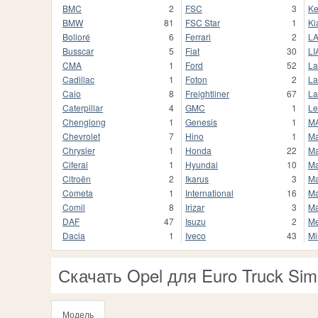
BMC
2
FSC
3
Ke
BMW
81
FSC Star
1
Ki
Bolloré
6
Ferrari
2
L
Busscar
5
Fiat
30
LI
CMA
1
Ford
52
La
Cadillac
1
Foton
2
La
Caio
8
Freightliner
67
La
Caterpillar
4
GMC
1
Le
Chenglong
1
Genesis
1
M
Chevrolet
7
Hino
1
M
Chrysler
1
Honda
22
Ma
Ciferal
1
Hyundai
10
Ma
Citroën
2
Ikarus
3
Ma
Cometa
1
International
16
Ma
Comil
8
Irizar
3
M
DAF
47
Isuzu
2
Me
Dacia
1
Iveco
43
Mi
Скачать Opel для Euro Truck Simu
Модель