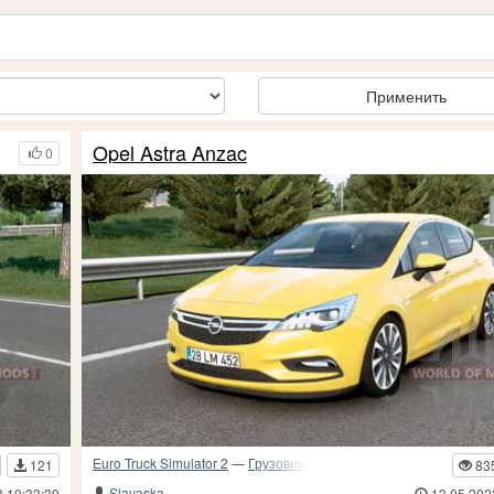
Применить
Opel Astra Anzac
0
Euro Truck Simulator 2
—
Грузовики и прочий транспорт
121
83
Slavaska
3 10:33:39
13.05.202