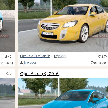
Euro Truck Simulator 2
—
Грузовики и прочий транспорт
7
42
1.7k
Slavaska
3 21:26:34
03.10.202
Opel Astra (K) 2016
0