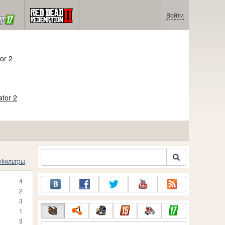
Войти
or 2
ator 2
Фильтры
4
2
3
1
3