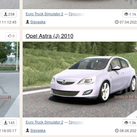
Euro Truck Simulator 2
—
Грузовики и прочий транспорт
238
1.1k
Slavaska
2 11:12:45
07.04.202
Opel Astra (J) 2010
0
Euro Truck Simulator 2
—
Грузовики и прочий транспорт
145
1.9k
Slavaska
2 16:00:17
08.06.202