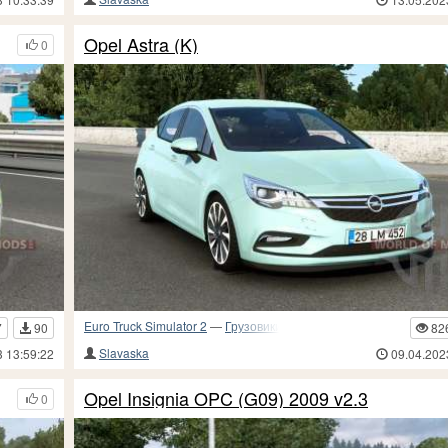
Opel Astra (K)
0
Euro Truck Simulator 2
—
Грузовики и прочий транспорт
7
90
82
Slavaska
3 13:59:22
09.04.202
Opel Insignia OPC (G09) 2009 v2.3
0