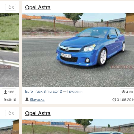
Opel Astra
0
Euro Truck Simulator 2
—
Грузовики и прочий транспорт
186
4.3k
Slavaska
1 19:40:10
31.08.201
Opel Astra
0