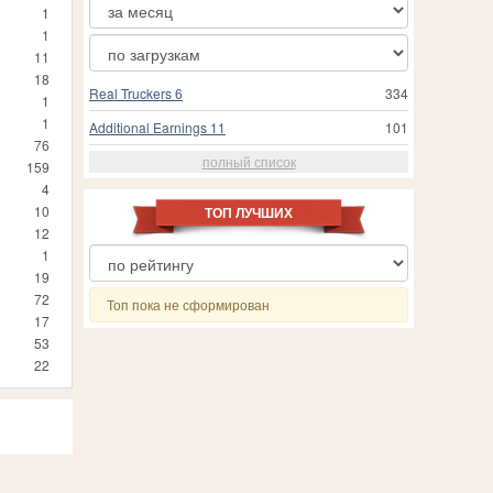
1
1
11
18
Real Truckers 6
334
1
1
Additional Earnings 11
101
76
полный список
159
4
10
ТОП ЛУЧШИХ
12
1
19
72
Топ пока не сформирован
17
53
22