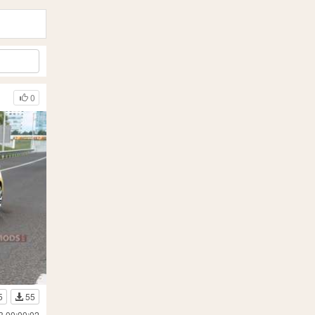
0
5
55
3 00:00:02