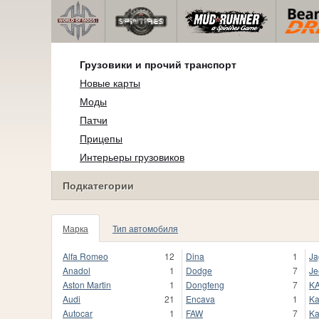
Грузовики и прочий транспорт
Новые карты
Моды
Патчи
Прицепы
Интерьеры грузовиков
Подкатегории
Марка
Тип автомобиля
Alfa Romeo
12
Dina
1
Ja
Anadol
1
Dodge
7
Je
Aston Martin
1
Dongfeng
7
K
Audi
21
Encava
1
Ka
Autocar
1
FAW
7
Ka