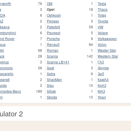
nworth
76
OM
1
Tesla
a
3
Opel
18
Thaco
ADA
6
Oshkosh
1
Tofaş
AZ
2
Pegaso
3
Toyota
ksana
2
Peterbilt
59
VW
mborghini
6
Peugeot
5
Volare
nd Rover
7
Porsche
9
Volkswagen
xus
1
Renault
84
Volvo
AN
68
Roman
1
Wester Star
ack
28
Scania
142
Western Star
girus
3
Scania LB141
1
ГАЗ
rcopolo
26
Seat
3
Другие
scarello
1
Setra
6
ЗиЛ
serati
2
ShacMan
1
КамАЗ
azda
3
Sisu
10
КрАЗ
rcedes-Benz
189
Sitrak
1
МАЗ
ni
1
Skoda
15
Урал
lator 2