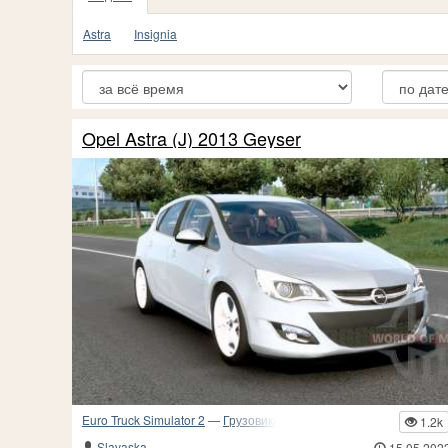
Astra
Insignia
Opel Astra (J) 2013 Geyser
Euro Truck Simulator 2
—
Грузовики и прочий транспорт
1.2k
Slavaska
15.05.202