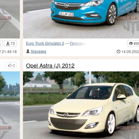
Euro Truck Simulator 2
—
Грузовики и прочий транспорт
k
73
89
Slavaska
2 21:46:18
14.09.202
Opel Astra (J) 2012
0