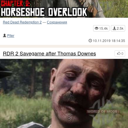
Red Dead Redemption 2
—
Сохранения
15.4k
2.5k
Piter
10.11.2019 18:14:35
RDR 2 Savegame after Thomas Downes
0