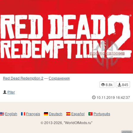
Red Dead Redemption 2
—
Сохранения
8.8k
845
Piter
10.11.2019 16:42:37
English
Français
Deutsch
Español
Português
© 2013-2026, "WorldOfMods.ru"