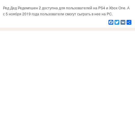
Ред Дед Редемпшен 2 доступна для пользователей на PS4 и Xbox One. А
с 5 ноября 2019 года пользователи смогут сыграть в нее на PC.
Facebook
Twitter
VK
Р