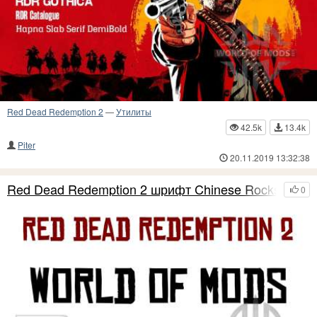
Red Dead Redemption 2
—
Утилиты
42.5k
13.4k
Piter
20.11.2019 13:32:38
Red Dead Redemption 2 шрифт Chinese Rocks
0