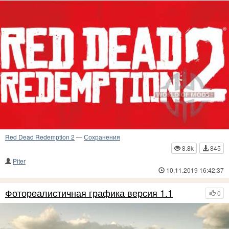
Red Dead Redemption 2
—
Сохранения
8.8k
845
Piter
10.11.2019 16:42:37
Фотореалистичная графика версия 1.1
0