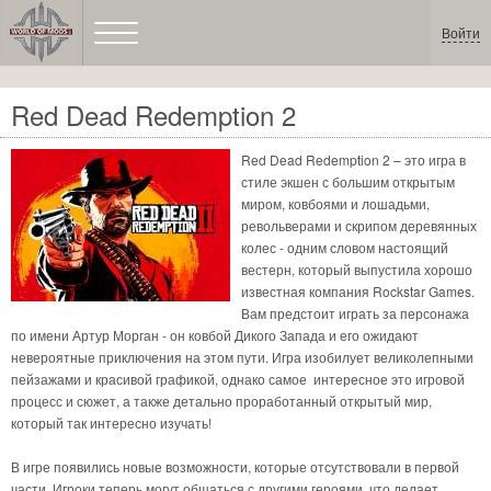
Войти
Red Dead Redemption 2
Red Dead Redemption 2 – это игра в
стиле экшен с большим открытым
миром, ковбоями и лошадьми,
револьверами и скрипом деревянных
колес - одним словом настоящий
вестерн, который выпустила хорошо
известная компания Rockstar Games.
Вам предстоит играть за персонажа
по имени Артур Морган - он ковбой Дикого Запада и его ожидают
невероятные приключения на этом пути. Игра изобилует великолепными
пейзажами и красивой графикой, однако самое интересное это игровой
процесс и сюжет, а также детально проработанный открытый мир,
который так интересно изучать!
В игре появились новые возможности, которые отсутствовали в первой
части. Игроки теперь могут общаться с другими героями, что делает