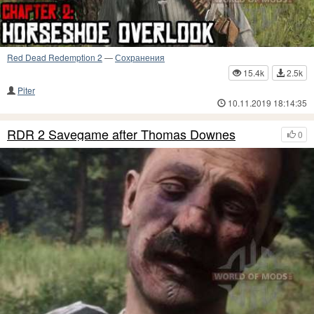
Red Dead Redemption 2
—
Сохранения
15.4k
2.5k
Piter
10.11.2019 18:14:35
RDR 2 Savegame after Thomas Downes
0