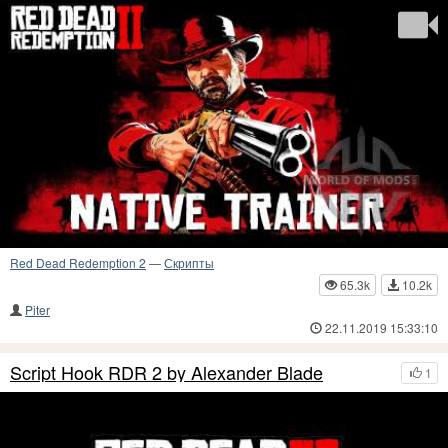
Red Dead Redemption 2
—
Скрипты
65.3k
10.2k
Piter
22.11.2019 15:33:10
Script Hook RDR 2 by Alexander Blade
1