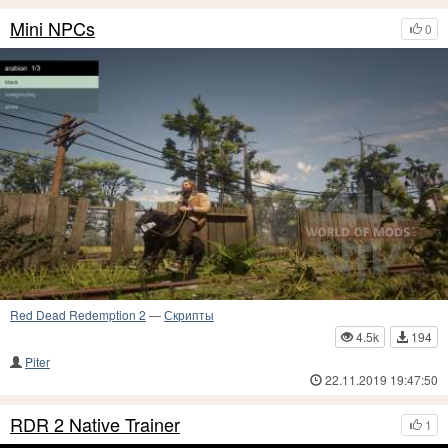
Mini NPCs
0
Red Dead Redemption 2
—
Скрипты
4.5k
194
Piter
22.11.2019 19:47:50
RDR 2 Native Trainer
1