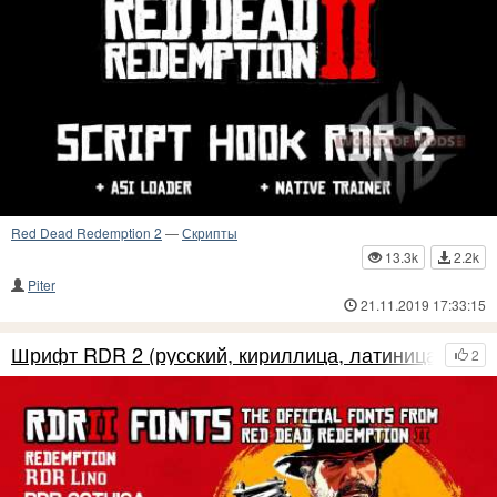
Red Dead Redemption 2
—
Скрипты
13.3k
2.2k
Piter
21.11.2019 17:33:15
Шрифт RDR 2 (русский, кириллица, латиница)
2