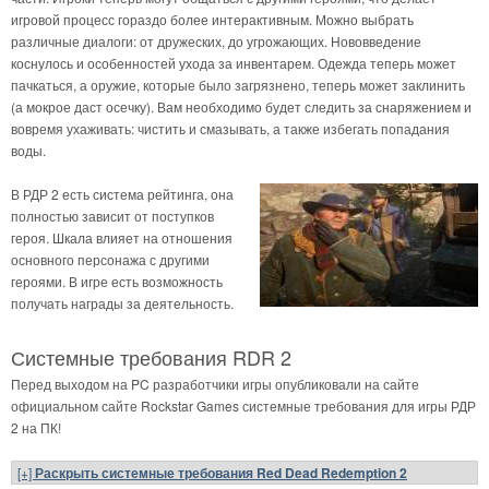
игровой процесс гораздо более интерактивным. Можно выбрать
различные диалоги: от дружеских, до угрожающих. Нововведение
коснулось и особенностей ухода за инвентарем. Одежда теперь может
пачкаться, а оружие, которые было загрязнено, теперь может заклинить
(а мокрое даст осечку). Вам необходимо будет следить за снаряжением и
вовремя ухаживать: чистить и смазывать, а также избегать попадания
воды.
В РДР 2 есть система рейтинга, она
полностью зависит от поступков
героя. Шкала влияет на отношения
основного персонажа с другими
героями. В игре есть возможность
получать награды за деятельность.
Системные требования RDR 2
Перед выходом на PC разработчики игры опубликовали на сайте
официальном сайте Rockstar Games системные требования для игры РДР
2 на ПК!
[+]
Раскрыть системные требования Red Dead Redemption 2