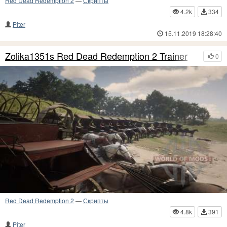
Red Dead Redemption 2
—
Скрипты
4.2k
334
Piter
15.11.2019 18:28:40
Zolika1351s Red Dead Redemption 2 Trainer
0
Red Dead Redemption 2
—
Скрипты
4.8k
391
Piter