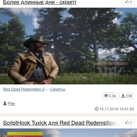
Более длинные дни - скрипт
0
Red Dead Redemption 2
—
Скрипты
3.3k
238
Piter
15.11.2019 10:41:53
ScriptHook Tuxick для Red Dead Redemption 2
2