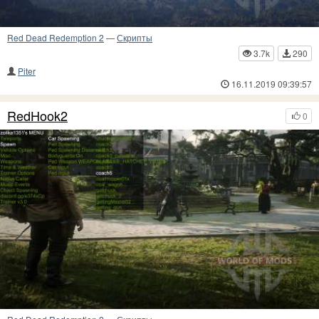
Red Dead Redemption 2
—
Скрипты
3.7k
290
Piter
16.11.2019 09:39:57
RedHook2
0