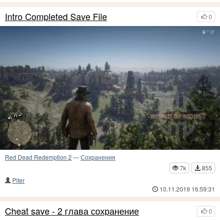
Intro Completed Save File
0
Red Dead Redemption 2
—
Сохранения
7k
855
Piter
10.11.2019 16:59:31
Cheat save - 2 глава сохранение
0