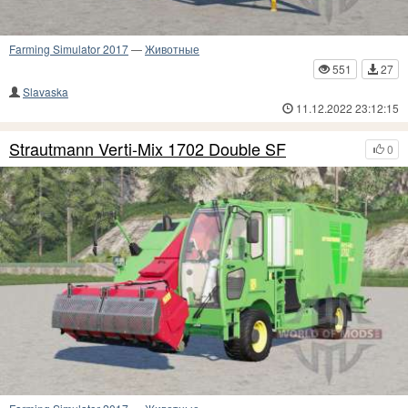
Farming Simulator 2017
—
Животные
551
27
Slavaska
11.12.2022 23:12:15
Strautmann Verti-Mix 1702 Double SF
0