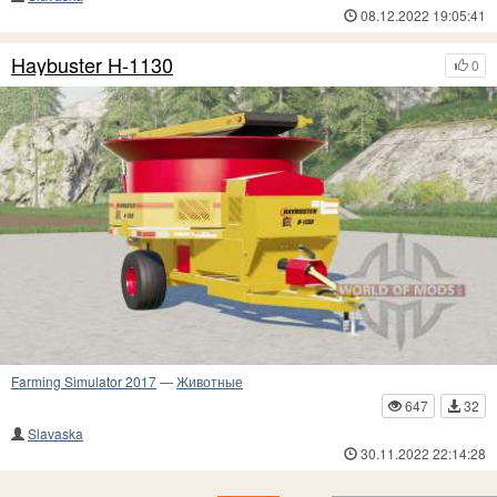
08.12.2022 19:05:41
Haybuster H-1130
0
Farming Simulator 2017
—
Животные
647
32
Slavaska
30.11.2022 22:14:28
17
16
15
14
13
12
11
10
9
8