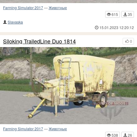
Farming Simulator 2017
—
Животные
615
35
Slavaska
15.01.2023 12:20:12
Siloking TrailedLine Duo 1814
0
Farming Simulator 2017
—
Животные
538
26