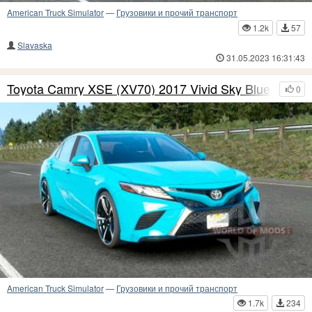
American Truck Simulator
—
Грузовики и прочий транспорт
1.2k
57
Slavaska
31.05.2023 16:31:43
Toyota Camry XSE (XV70) 2017 Vivid Sky Blue
0
American Truck Simulator
—
Грузовики и прочий транспорт
1.7k
234