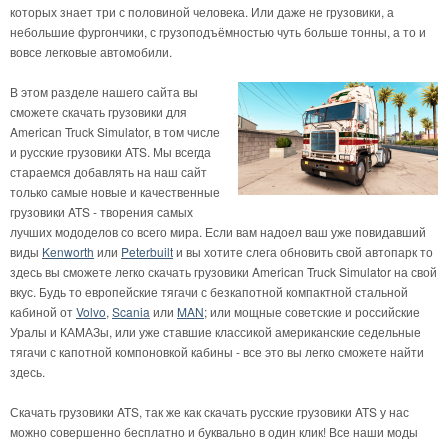
которых знает три с половиной человека. Или даже не грузовики, а
небольшие фургончики, с грузоподъёмностью чуть больше тонны, а то и
вовсе легковые автомобили.
В этом разделе нашего сайта вы
сможете скачать грузовики для
American Truck Simulator, в том числе
и русские грузовики ATS. Мы всегда
стараемся добавлять на наш сайт
только самые новые и качественные
грузовики ATS - творения самых
лучших мододелов со всего мира. Если вам надоел ваш уже повидавший
виды
Kenworth
или
Peterbuilt
и вы хотите слега обновить свой автопарк то
здесь вы сможете легко скачать грузовики American Truck Simulator на свой
вкус. Будь то европейские тягачи с безкапотной компактной стальной
кабиной от
Volvo
,
Scania
или
MAN
; или мощные советские и российские
Уралы и КАМАЗы, или уже ставшие классикой американские седельные
тягачи с капотной компоновкой кабины - все это вы легко сможете найти
здесь.
Скачать грузовики ATS, так же как скачать русские грузовики ATS у нас
можно совершенно бесплатно и буквально в один клик! Все наши моды