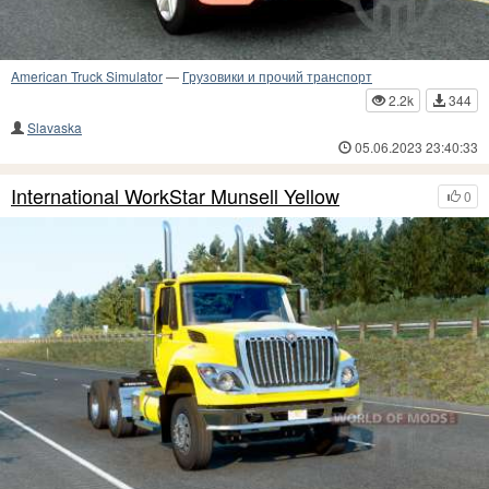
American Truck Simulator
—
Грузовики и прочий транспорт
2.2k
344
Slavaska
05.06.2023 23:40:33
International WorkStar Munsell Yellow
0