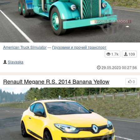
American Truck Simulator
—
Грузовики и прочий транспорт
1.7k
109
Slavaska
29.05.2023 00:27:56
Renault Megane R.S. 2014 Banana Yellow
0