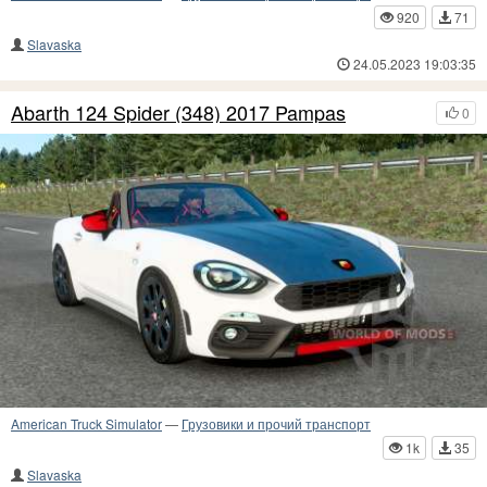
920
71
Slavaska
24.05.2023 19:03:35
Abarth 124 Spider (348) 2017 Pampas
0
American Truck Simulator
—
Грузовики и прочий транспорт
1k
35
Slavaska