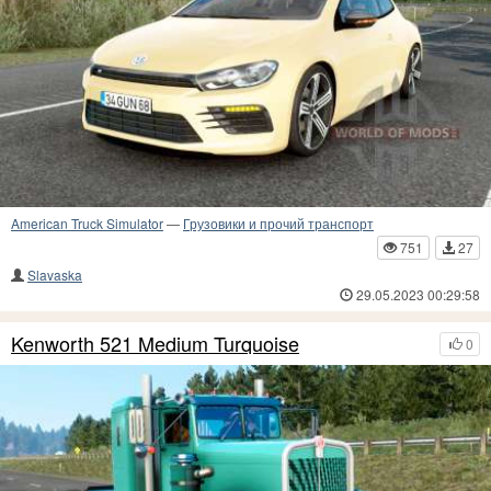
American Truck Simulator
—
Грузовики и прочий транспорт
751
27
Slavaska
29.05.2023 00:29:58
Kenworth 521 Medium Turquoise
0