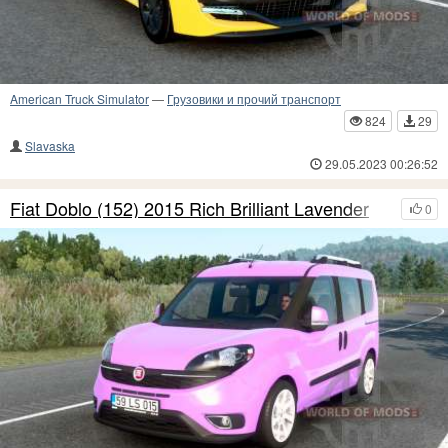
American Truck Simulator
—
Грузовики и прочий транспорт
824
29
Slavaska
29.05.2023 00:26:52
Fiat Doblo (152) 2015 Rich Brilliant Lavender
0