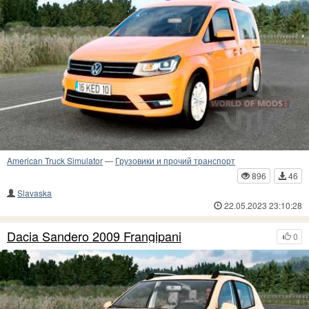
American Truck Simulator
—
Грузовики и прочий транспорт
896
46
Slavaska
22.05.2023 23:10:28
Dacia Sandero 2009 Frangipani
0