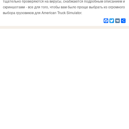
тщательно проверяются на вирусы, снабжаются подробным описанием и
скриншотами - все для того, чтобы вам было проще выбрать из огромного
выбора грузовиков для American Truck Simulator.
Facebook
Twitter
VK
Р