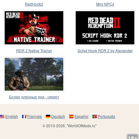
RedHook2
Mini NPCs
RDR 2 Native Trainer
Script Hook RDR 2 by Alexander
Blade
Более длинные дни - скрипт
English
Français
Deutsch
Español
Português
© 2013-2026, "WorldOfMods.ru"