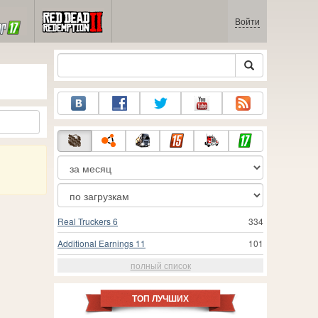
Войти
Real Truckers 6
334
Additional Earnings 11
101
полный список
ТОП ЛУЧШИХ