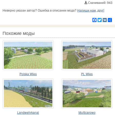
Скачиваний: 943
Неверно указан автор? Ошибка в описании мода?
Напиши нам, друг!
Facebook
Twitter
VK
Р
Похожие моды
Polska Wies
PL Wies
Landwehrkanal
Multicarowo