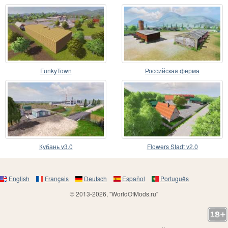
FunkyTown
Российская ферма
Кубань v3.0
Flowers Stadt v2.0
English
Français
Deutsch
Español
Português
© 2013-2026, "WorldOfMods.ru"