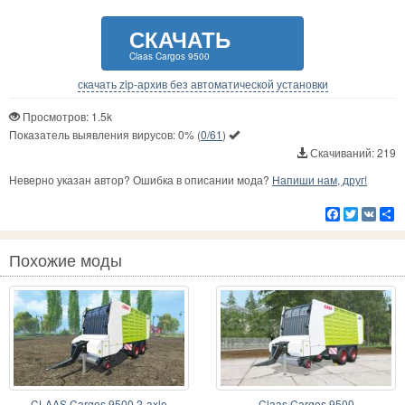
СКАЧАТЬ
Claas Cargos 9500
скачать zip-архив без автоматической установки
Просмотров: 1.5k
Показатель выявления вирусов:
0%
(
0/61
)
Скачиваний: 219
Неверно указан автор? Ошибка в описании мода?
Напиши нам, друг!
Facebook
Twitter
VK
Р
Похожие моды
CLAAS Cargos 9500 2-axle
Claas Cargos 9500