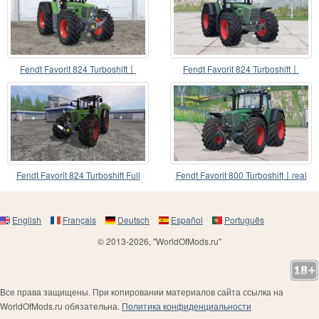
Fendt Favorit 824 Turboshift〡
Fendt Favorit 824 Turboshift〡
warning signs
selectable weight
Fendt Favorit 824 Turboshift Full
Fendt Favorit 800 Turboshift〡real
engine data
English
Français
Deutsch
Español
Português
© 2013-2026, "WorldOfMods.ru"
Все права защищены. При копировании материалов сайта ссылка на
WorldOfMods.ru обязательна.
Политика конфиденциальности