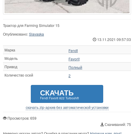
Трактор для Farming Simulator 15
Опубликовано:
Slavaska
13.11.2021 09:57:03
Марка
Fendt
Модель
Favorit
Привод
Полный
Количество осей
2
СКАЧАТЬ
Fendt Favorit 822 Turboshift
скачать zip-архив без автоматической установки
Просмотров: 659
Скачиваний: 75
Неверно указан автор? Ошибка в описании мода?
Напиши нам, друг!