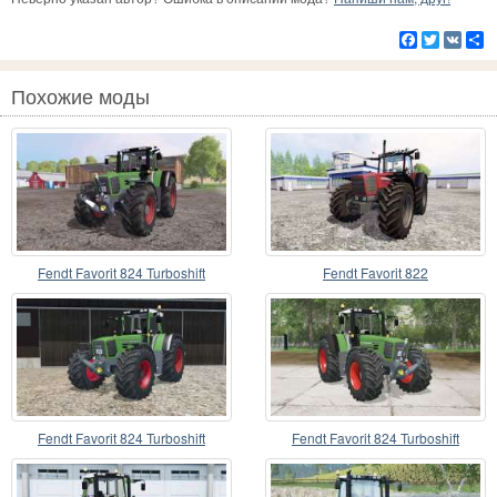
Facebook
Twitter
VK
Р
Похожие моды
Fendt Favorit 824 Turboshift
Fendt Favorit 822
Fendt Favorit 824 Turboshift
Fendt Favorit 824 Turboshift