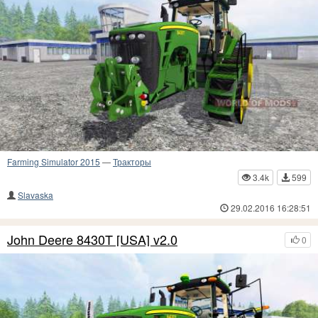
Farming Simulator 2015
—
Тракторы
3.4k
599
Slavaska
29.02.2016 16:28:51
John Deere 8430T [USA] v2.0
0