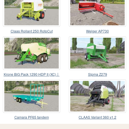
Claas Rollant 250 RotoCut
Welger AP730
Krone BiG Pack 1290 HDP II (XC)〡
Sipma Z279
square baler
Camara PF65 tandem
CLAAS Variant 360 v1.2