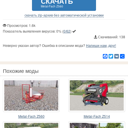
СКАЧАТЬ
Metal-Fach Z560
скачать zip-архив без автоматической установки
Просмотров: 1.6k
Показатель выявления вирусов:
0%
(
0/62
)
Скачиваний: 138
Неверно указан автор? Ошибка в описании мода?
Напиши нам, друг!
Facebook
Twitter
VK
Р
Похожие моды
Metal-Fach Z560
Metal-Fach Z514