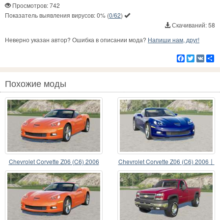
Просмотров: 742
Показатель выявления вирусов:
0%
(
0/62
)
Скачиваний: 58
Неверно указан автор? Ошибка в описании мода?
Напиши нам, друг!
Facebook
Twitter
VK
Р
Похожие моды
Chevrolet Corvette Z06 (C6) 2006
Chevrolet Corvette Z06 (C6) 2006〡
motor selection