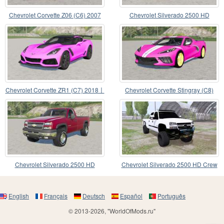
Chevrolet Corvette Z06 (C6) 2007
Chevrolet Silverado 2500 HD
Regular Cab 2006
Chevrolet Corvette ZR1 (C7) 2018〡
Chevrolet Corvette Stingray (C8)
working lights
2019
Chevrolet Silverado 2500 HD
Chevrolet Silverado 2500 HD Crew
Regular Cab 2006
Cab 2006
English
Français
Deutsch
Español
Português
© 2013-2026, "WorldOfMods.ru"