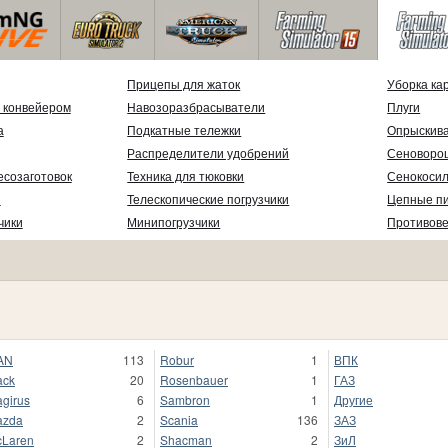
Прицепы для жаток
Уборка ка
 конвейером
Навозоразбрасыватели
Плуги
а
Подкатные тележки
Опрыскив
Распределители удобрений
Сеноворо
есозаготовок
Техника для тюковки
Сенокосил
и
Телескопические погрузчики
Цепные п
чики
Минипогрузчики
Противов
AN
113
Robur
1
ВПК
ack
20
Rosenbauer
1
ГАЗ
girus
6
Sambron
1
Другие
azda
2
Scania
136
ЗАЗ
Laren
2
Shacman
2
ЗиЛ