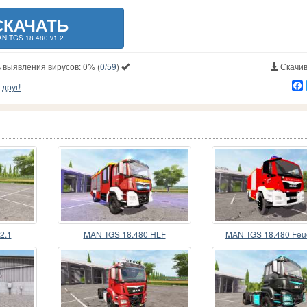
СКАЧАТЬ
N TGS 18.480 v1.2
 выявления вирусов:
0%
(
0/59
)
Скачив
друг!
2.1
MAN TGS 18.480 HLF
MAN TGS 18.480 Feu