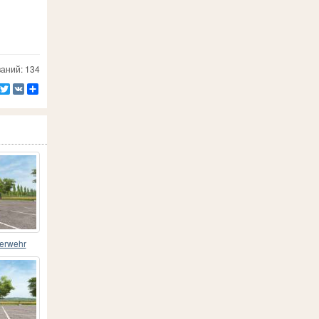
аний: 134
Facebook
Twitter
VK
Ресурс
erwehr