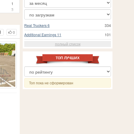
1
3
1
244
Real Truckers 6
334
4
0
49
Additional Earnings 11
101
2
полный список
1
2
97
ТОП ЛУЧШИХ
6
3
2
1
Топ пока не сформирован
 Simulator 19
3
35
62
2