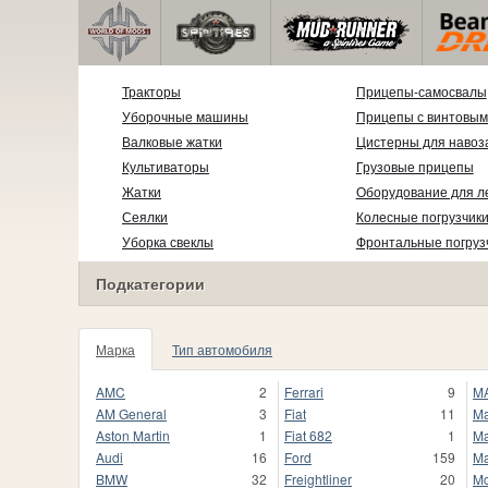
Тракторы
Прицепы-самосвалы
Уборочные машины
Прицепы с винтовым
Валковые жатки
Цистерны для навоз
Культиваторы
Грузовые прицепы
Жатки
Оборудование для л
Сеялки
Колесные погрузчик
Уборка свеклы
Фронтальные погруз
Подкатегории
Марка
Тип автомобиля
331
AMC
2
Ferrari
9
M
AM General
3
Fiat
11
M
Aston Martin
1
Fiat 682
1
Ma
Audi
16
Ford
159
M
BMW
32
Freightliner
20
Mc