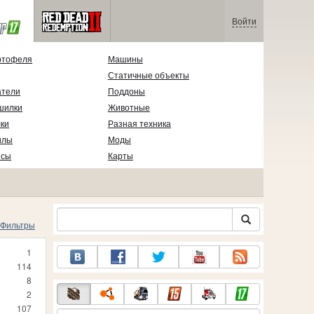
Войти
ртофеля
Машины
Статичные объекты
атели
Поддоны
шилки
Животные
ки
Разная техника
илы
Моды
есы
Карты
Фильтры
1
114
8
2
107