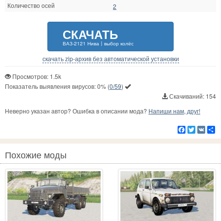
Количество осей
2
СКАЧАТЬ
ВАЗ-2121 Нива〡выбор колёс
скачать zip-архив без автоматической установки
Просмотров: 1.5k
Показатель выявления вирусов:
0%
(
0/59
)
Скачиваний: 154
Неверно указан автор? Ошибка в описании мода?
Напиши нам, друг!
Facebook
Twitter
VK
Р
Похожие моды