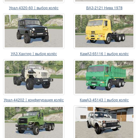
Урал-4320-60〡выбор колёс
ВАЗ-2121 Нива 1978
УАЗ Хантер〡выбор колёс
КамАЗ 65116〡выбор колёс
Урал-44202〡конфигурация колёс
КамАЗ-45143〡выбор колёс