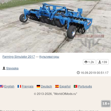
Farming Simulator 2017
—
Культиваторы
1.2k
139
Slavaska
16.09.2019 00:51:17
English
Français
Deutsch
Español
Português
© 2013-2026, "WorldOfMods.ru"