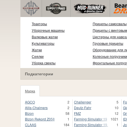
Тракторы
Прицепы-самосвалы
Уборочные машины
Прицепы с винтовым
Валковые жатки
Цистерны для навоз
Культиваторы
Грузовые прицепы
Жатки
Оборудование для л
Сеялки
Колесные погрузчик
Уборка свеклы
Фронтальные погруз
Подкатегории
Марка
99
AGCO
2
Challenger
5
Fo
Allis-Chalmers
2
Deutz-Fahr
10
Gl
Bizon
58
FMZ
12
G
Bizon Rekord Z058
1
Farming Simulator 19
1021
ID
CLAAS
184
Farming Simulator 19.
1
Jo