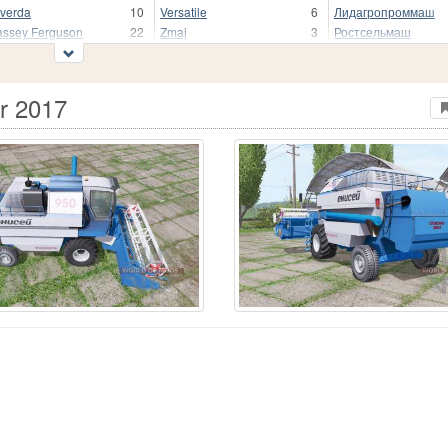
verda
10
Versatile
6
Лидагропроммаш
ssey Ferguson
22
Zmaj
3
Ростсельмаш
r 2017