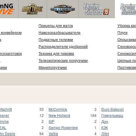
Прицепы для жаток
Уборка ка
 конвейером
Навозоразбрасыватели
Плуги
а
Подкатные тележки
Опрыскив
Распределители удобрений
Сеноворо
есозаготовок
Техника для тюковки
Сенокосил
и
Телескопические погрузчики
Цепные п
чики
Минипогрузчики
Противов
rtschritt
33
McCormick
3
Đuro Đaković
eaner
12
New Holland
184
Гомсельмаш
rimme
2
SIP
2
Дон
EAL
2
Sampo Rosenlew
1
КЗК
hn Deere
94
Valtra
4
ЛАН