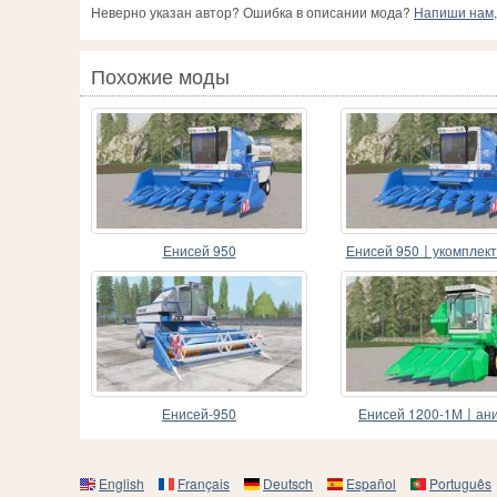
Неверно указан автор? Ошибка в описании мода?
Напиши нам, 
Похожие моды
Енисей 950
Енисей 950〡укомплект
жатками
Енисей-950
Енисей 1200-1М〡ан
шкивов
English
Français
Deutsch
Español
Português