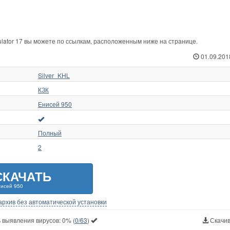
lator 17 вы можете по ссылкам, расположенным ниже на странице.
01.09.201
Silver_KHL
КЗК
Енисей 950
Полный
2
СКАЧАТЬ
исей 950
-архив без автоматической установки
 выявления вирусов:
0%
(
0/63
)
Скачив