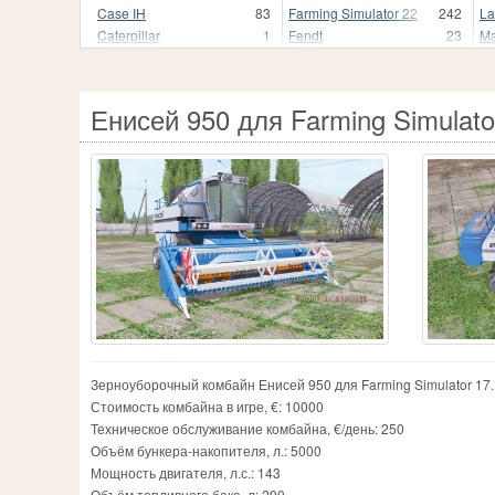
Case IH
83
Farming Simulator 22
242
La
Caterpillar
1
Fendt
23
Ma
Fiat
2
Енисей 950 для Farming Simulato
Зерноуборочный комбайн Енисей 950 для Farming Simulator 17.
Стоимость комбайна в игре, €: 10000
Техническое обслуживание комбайна, €/день: 250
Объём бункера-накопителя, л.: 5000
Мощность двигателя, л.с.: 143
Объём топливного бака, л: 290