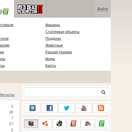
Войти
ртофеля
Машины
Статичные объекты
атели
Поддоны
шилки
Животные
ки
Разная техника
илы
Моды
есы
Карты
Фильтры
2
20
1
27
2