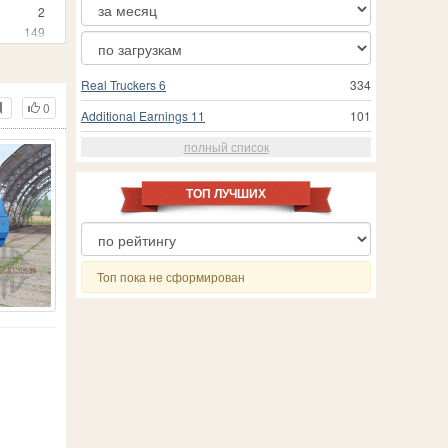
2
149
Real Truckers 6
334
0
Additional Earnings 11
101
полный список
ТОП ЛУЧШИХ
Топ пока не сформирован