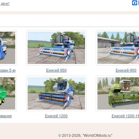
друг!
ован 5-ю
Енисей 950
Енисей-950
имация
Енисей 1200
Енисей 1200-1
© 2013-2026, "WorldOfMods.ru"