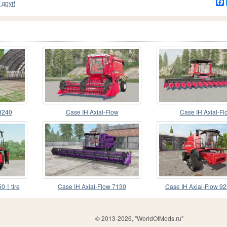
друг!
 8240
Case IH Axial-Flow
Case IH Axial-Fl
50〡tire
Case IH Axial-Flow 7130
Case IH Axial-Flow 92
© 2013-2026, "WorldOfMods.ru"