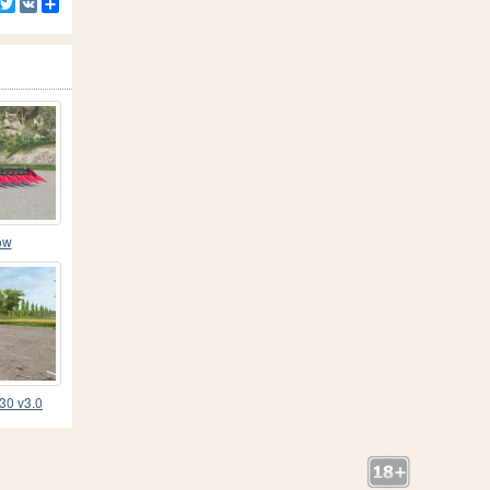
Facebook
Twitter
VK
Ресурс
ow
30 v3.0