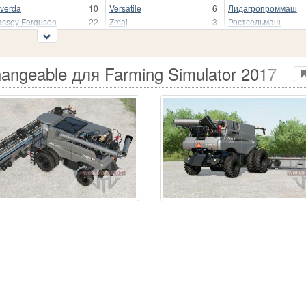
verda
10
Versatile
6
Лидагропроммаш
ssey Ferguson
22
Zmaj
3
Ростсельмаш
hangeable для Farming Simulator 2017