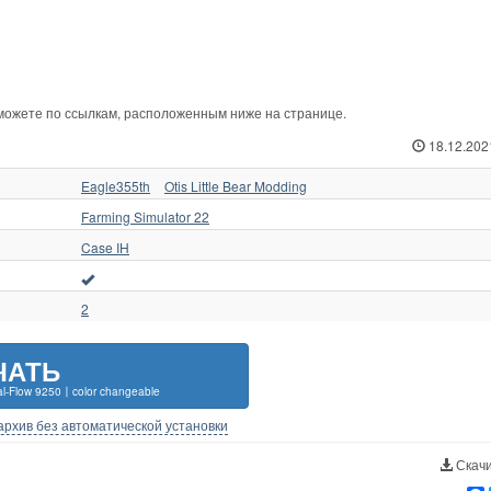
 можете по ссылкам, расположенным ниже на странице.
18.12.202
Eagle355th
Otis Little Bear Modding
Farming Simulator 22
Case IH
2
ЧАТЬ
al-Flow 9250〡color changeable
-архив без автоматической установки
Скачи