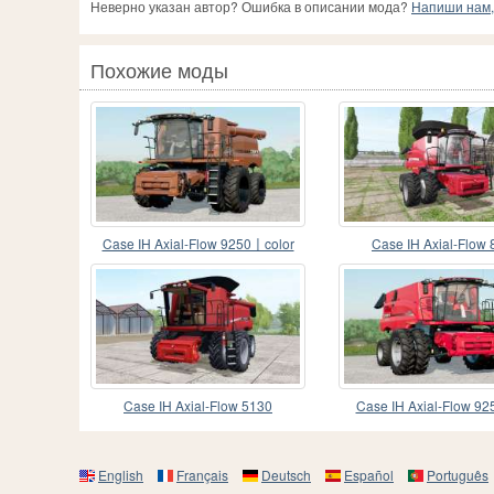
Неверно указан автор? Ошибка в описании мода?
Напиши нам, 
Похожие моды
Case IH Axial-Flow 9250〡color
Case IH Axial-Flow
choices added
Case IH Axial-Flow 5130
Case IH Axial-Flow 92
selection
English
Français
Deutsch
Español
Português