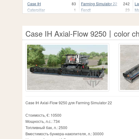
Case IH
83
Farming Simulator 22
242
La
Caterpillar
1
Fendt
23
Ma
Fiat
2
Case IH Axial-Flow 9250〡color c
Case IH Axial-Flow 9250 для Farming Simulator 22
Стоимость, €: 10500
Мощность, л.с.: 734
Топливный бак, л.: 2500
Вместимость бункера-накопителя, л.: 30000