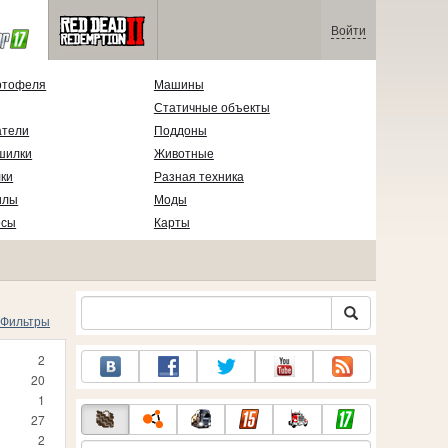
Войти
ртофеля
Машины
Статичные объекты
атели
Поддоны
шилки
Животные
ки
Разная техника
илы
Моды
есы
Карты
Фильтры
2
20
1
27
2