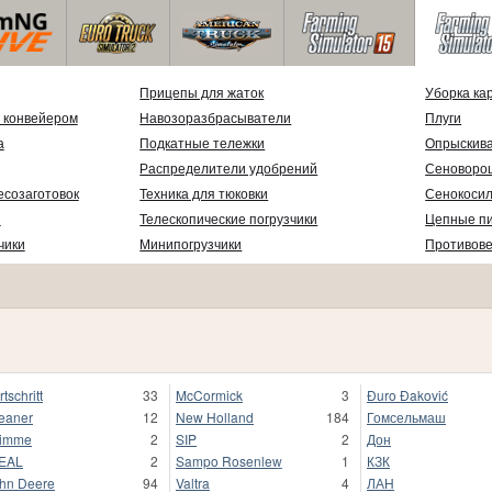
Прицепы для жаток
Уборка ка
 конвейером
Навозоразбрасыватели
Плуги
а
Подкатные тележки
Опрыскив
Распределители удобрений
Сеноворо
есозаготовок
Техника для тюковки
Сенокосил
и
Телескопические погрузчики
Цепные п
чики
Минипогрузчики
Противов
rtschritt
33
McCormick
3
Đuro Đaković
eaner
12
New Holland
184
Гомсельмаш
rimme
2
SIP
2
Дон
EAL
2
Sampo Rosenlew
1
КЗК
hn Deere
94
Valtra
4
ЛАН