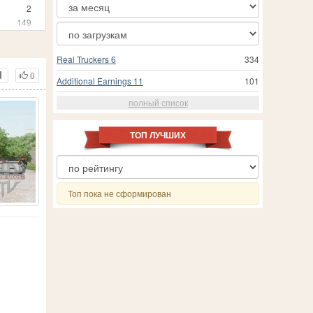
2
149
Real Truckers 6
334
0
Additional Earnings 11
101
полный список
ТОП ЛУЧШИХ
Топ пока не сформирован