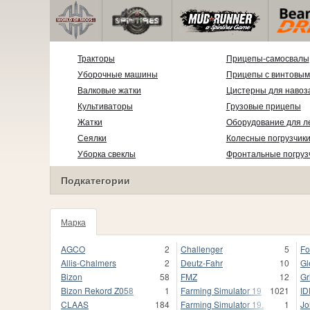
Тракторы
Прицепы-самосвалы
Уборочные машины
Прицепы с винтовым
Валковые жатки
Цистерны для навоз
Культиваторы
Грузовые прицепы
Жатки
Оборудование для л
Сеялки
Колесные погрузчик
Уборка свеклы
Фронтальные погруз
Подкатегории
Марка
99
AGCO
2
Challenger
5
Fo
Allis-Chalmers
2
Deutz-Fahr
10
Gl
Bizon
58
FMZ
12
G
Bizon Rekord Z058
1
Farming Simulator 19
1021
ID
CLAAS
184
Farming Simulator 19.
1
Jo