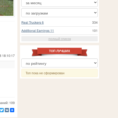
Real Truckers 6
334
Additional Earnings 11
101
полный список
ТОП ЛУЧШИХ
8 18:10:17
Топ пока не сформирован
аний: 109
Facebook
Twitter
VK
Ресурс