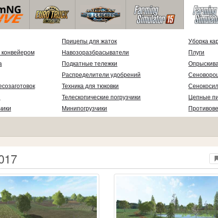
Прицепы для жаток
Уборка ка
 конвейером
Навозоразбрасыватели
Плуги
а
Подкатные тележки
Опрыскив
Распределители удобрений
Сеноворо
есозаготовок
Техника для тюковки
Сенокосил
и
Телескопические погрузчики
Цепные п
чики
Минипогрузчики
Противов
2017