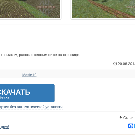
 по ссылкам, расположенным ниже на странице.
20.08.201
Maslo12
СКАЧАТЬ
belska
-архив без автоматической установки
Скачив
друг!