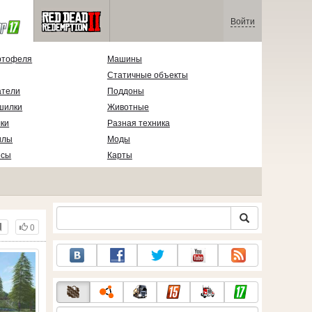
Войти
ртофеля
Машины
Статичные объекты
атели
Поддоны
шилки
Животные
ки
Разная техника
илы
Моды
есы
Карты
0