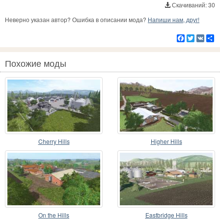
Скачиваний: 30
Неверно указан автор? Ошибка в описании мода?
Напиши нам, друг!
Facebook
Twitter
VK
Р
Похожие моды
Cherry Hills
Higher Hills
On the Hills
Eastbridge Hills