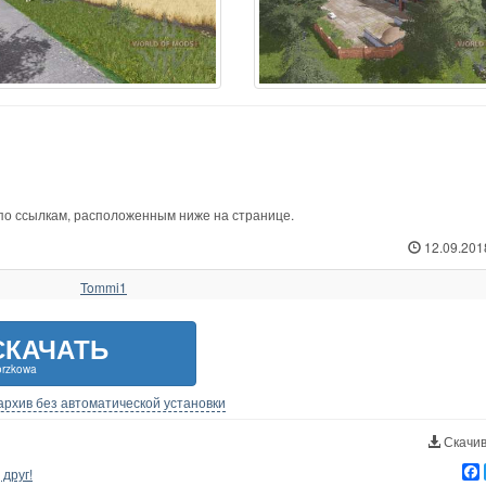
 по ссылкам, расположенным ниже на странице.
12.09.201
Tommi1
СКАЧАТЬ
rzkowa
-архив без автоматической установки
Скачив
друг!