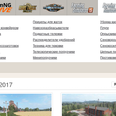
Прицепы для жаток
Уборка ка
 конвейером
Навозоразбрасыватели
Плуги
а
Подкатные тележки
Опрыскив
Распределители удобрений
Сеноворо
есозаготовок
Техника для тюковки
Сенокосил
и
Телескопические погрузчики
Цепные п
чики
Минипогрузчики
Противов
 2017