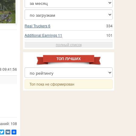
Real Truckers 6
334
Additional Earnings 11
101
полный список
ТОП ЛУЧШИХ
8 09:41:56
Топ пока не сформирован
аний: 108
Facebook
Twitter
VK
Ресурс