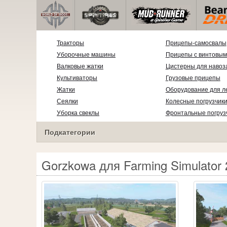
Тракторы
Прицепы-самосвалы
Уборочные машины
Прицепы с винтовым
Валковые жатки
Цистерны для навоз
Культиваторы
Грузовые прицепы
Жатки
Оборудование для л
Сеялки
Колесные погрузчик
Уборка свеклы
Фронтальные погруз
Подкатегории
Gorzkowa для Farming Simulator