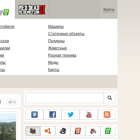
Войти
ртофеля
Машины
Статичные объекты
атели
Поддоны
шилки
Животные
ки
Разная техника
илы
Моды
есы
Карты
0