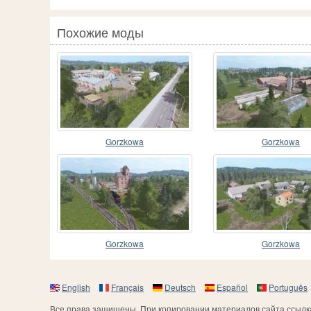
Похожие моды
Gorzkowa
Gorzkowa
Gorzkowa
Gorzkowa
English
Français
Deutsch
Español
Português
Все права защищены. При копировании материалов сайта ссылка