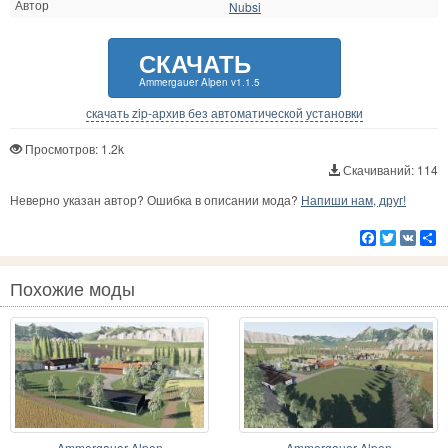
Автор
Nubsi
СКАЧАТЬ
Ammergauer Alpen v1.1.5
скачать zip-архив без автоматической установки
Просмотров: 1.2k
Скачиваний: 114
Неверно указан автор? Ошибка в описании мода?
Напиши нам, друг!
Facebook
Twitter
VK
Р
Похожие моды
Ammergauer Alpen
Ammergauer Alpen