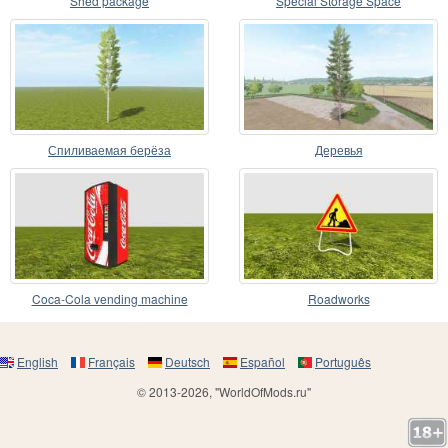
Shed package
Special Storage Space
Спиливаемая берёза
Деревья
Coca-Cola vending machine
Roadworks
English
Français
Deutsch
Español
Português
© 2013-2026, "WorldOfMods.ru"