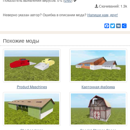
Показатель выявления вирусов:
0%
(
0/60
)
Скачиваний: 1.3k
Неверно указан автор? Ошибка в описании мода?
Напиши нам, друг!
Facebook
Twitter
VK
Р
Похожие моды
Product Maschines
Картонная фабрика