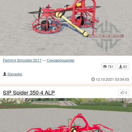
Farming Simulator 2017
—
Сеноворошилки
781
82
Slavaska
12.10.2021 03:34:03
SIP Spider 350-4 ALP
0