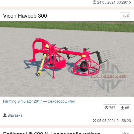
24.05.2021 00:29:15
Vicon Haybob 300
0
Farming Simulator 2017
—
Сеноворошилки
767
85
Slavaska
05.05.2021 21:58:23
Pottinger Hit 690 N〡color configurations
0