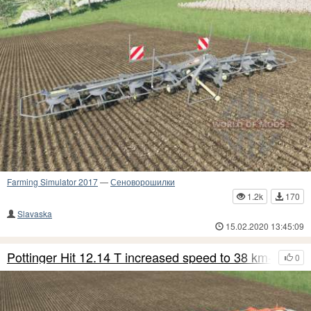
Farming Simulator 2017
—
Сеноворошилки
1.2k
170
Slavaska
15.02.2020 13:45:09
Pottinger Hit 12.14 T increased speed to 38 km-h
0