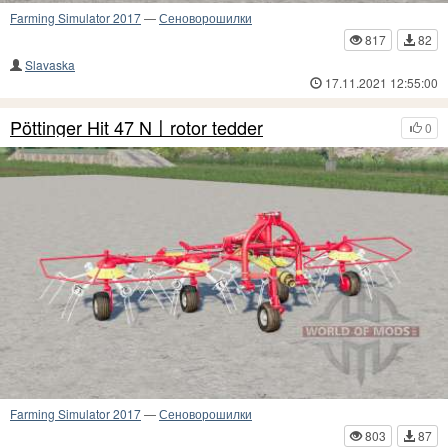
Farming Simulator 2017
—
Сеноворошилки
817
82
Slavaska
17.11.2021 12:55:00
Pöttinger Hit 47 N〡rotor tedder
0
Farming Simulator 2017
—
Сеноворошилки
803
87