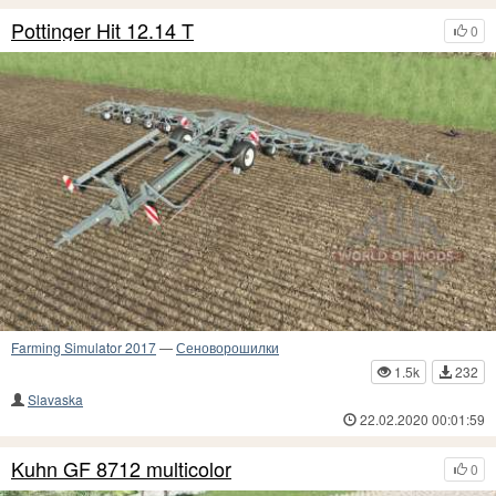
Pottinger Hit 12.14 T
0
Farming Simulator 2017
—
Сеноворошилки
1.5k
232
Slavaska
22.02.2020 00:01:59
Kuhn GF 8712 multicolor
0