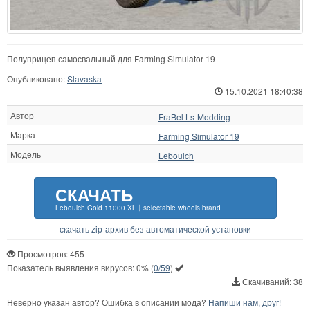
Полуприцеп самосвальный для Farming Simulator 19
Опубликовано:
Slavaska
15.10.2021 18:40:38
Автор
FraBel Ls-Modding
Марка
Farming Simulator 19
Модель
Leboulch
СКАЧАТЬ
Leboulch Gold 11000 XL〡selectable wheels brand
скачать zip-архив без автоматической установки
Просмотров: 455
Показатель выявления вирусов:
0%
(
0/59
)
Скачиваний: 38
Неверно указан автор? Ошибка в описании мода?
Напиши нам, друг!