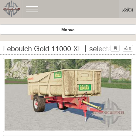
Войти
Марка
Leboulch Gold 11000 XL〡selectable whe
0