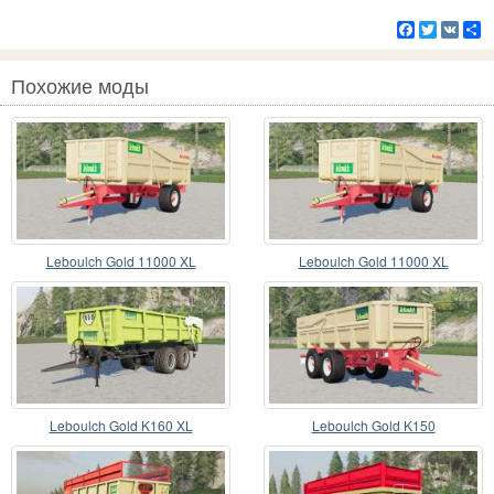
Facebook
Twitter
VK
Р
Похожие моды
Leboulch Gold 11000 XL
Leboulch Gold 11000 XL
Leboulch Gold K160 XL
Leboulch Gold K150