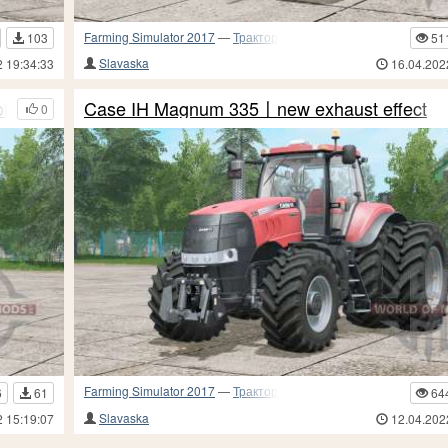
Farming Simulator 2017
—
Тракторы
103
51
Slavaska
2 19:34:33
16.04.202
column
Case IH Magnum 335〡new exhaust effect
0
Farming Simulator 2017
—
Тракторы
6
61
64
Slavaska
2 15:19:07
12.04.202