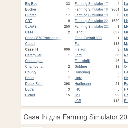
Big Bud
33
Farming Simulator 17
4
La
Bucher
1
Farming Simulator 19
9001
La
Buhrer
17
Farming Simulator 19.
3
Li
CBT
9
Farming Simulator 22
1680
Li
CLAAS
250
Farming Simulator 22.
1
M
Case
2
Fendt
837
Ma
Case 2870 Traction King
1
Fendt Favorit 800
1
Ma
Case I
1
Fiat
118
Mc
Case IH
606
Fiatagri
3
Me
Caterpillar
1
Ford
53
Ne
Challenger
111
Fortschritt
46
Ne
Chamberlain
2
Guldner
13
Ol
County
1
Hanomag
5
Pa
Deutz
7
Hatz
2
Pi
Deutz-Fahr
398
Hurlimann
21
Po
Dutra
3
IHC
5
R
Eicher
15
IMT
92
Ra
JCB
113
Re
Case Ih для Farming Simulator 2