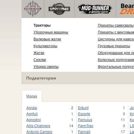
Тракторы
Прицепы-самосвалы
Уборочные машины
Прицепы с винтовым
Валковые жатки
Цистерны для навоз
Культиваторы
Грузовые прицепы
Жатки
Оборудование для л
Сеялки
Колесные погрузчик
Уборка свеклы
Фронтальные погруз
Подкатегории
Марка
1020
Agrale
2
Erkunt
1
Jo
Agrifull
1
Escorts
3
Kr
Agrostroj
1
Famulus
11
Ku
Allis-Chalmers
14
FarmTrac
3
L
Antonio Carraro
1
Farmall
17
La