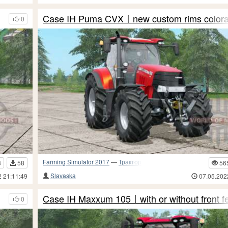
Case IH Puma CVX〡new custom rims colora
0
Farming Simulator 2017
—
Тракторы
3
58
56
Slavaska
2 21:11:49
07.05.202
Case IH Maxxum 105〡with or without front f
0