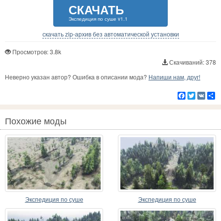
СКАЧАТЬ
Экспедиция по суше v1.1
скачать zip-архив без автоматической установки
Просмотров: 3.8k
Скачиваний: 378
Неверно указан автор? Ошибка в описании мода?
Напиши нам, друг!
Facebook
Twitter
VK
Р
Похожие моды
Экспедиция по суше
Экспедиция по суше