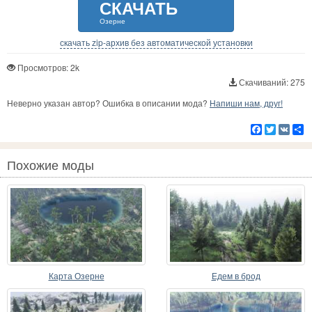
СКАЧАТЬ
Озерне
скачать zip-архив без автоматической установки
Просмотров: 2k
Скачиваний: 275
Неверно указан автор? Ошибка в описании мода?
Напиши нам, друг!
Facebook
Twitter
VK
Р
Похожие моды
Карта Озерне
Едем в брод