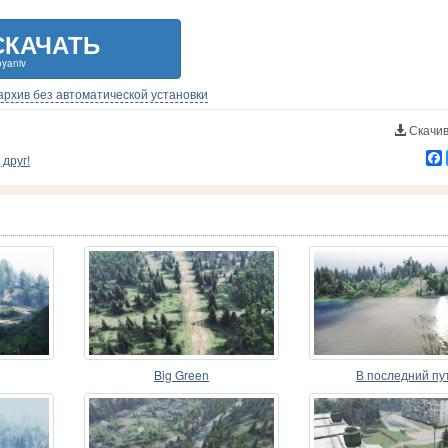
СКАЧАТЬ
oyaniv
-архив без автоматической установки
Скачив
друг!
Big Green
В последний пу