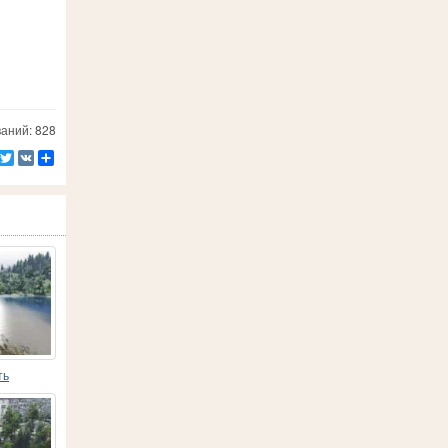
аний: 828
Facebook
Twitter
VK
Ресурс
ть