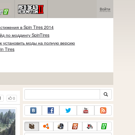
Войти
стижения в Spin Tires 2014
йд по моддингу SpinTires
к установить моды на полную версию
in Tires
0