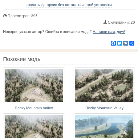
скачать zip-архив без автоматической установки
Просмотров: 395
Скачиваний: 20
Неверно указан автор? Ошибка в описании мода?
Напиши нам, друг!
Facebook
Twitter
VK
Р
Похожие моды
Rocky Mountain Valley
Rocky Mountain Valley