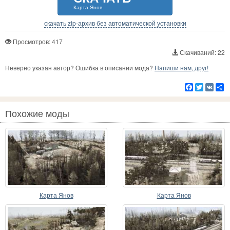
Карта Янов
скачать zip-архив без автоматической установки
Просмотров: 417
Скачиваний: 22
Неверно указан автор? Ошибка в описании мода?
Напиши нам, друг!
Facebook
Twitter
VK
Р
Похожие моды
Карта Янов
Карта Янов