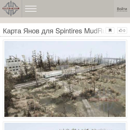
Войти
Карта Янов для Spintires MudRunner
0