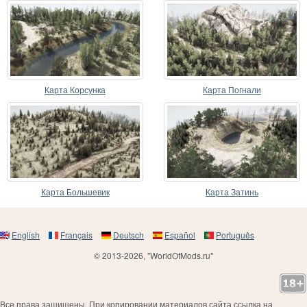
Карта Корсунка
Карта Погнали
Карта Большевик
Карта Затинь
English
Français
Deutsch
Español
Português
© 2013-2026, "WorldOfMods.ru"
Все права защищены. При копировании материалов сайта ссылка на