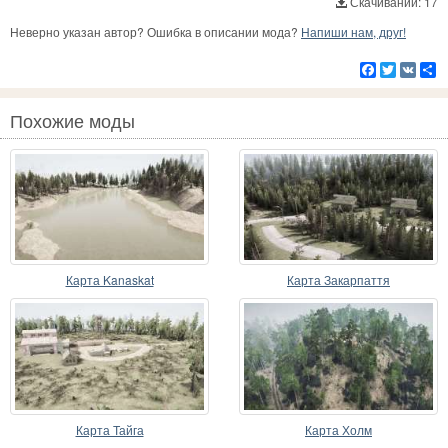
Скачиваний: 17
Неверно указан автор? Ошибка в описании мода?
Напиши нам, друг!
Facebook
Twitter
VK
Р
Похожие моды
Карта Kanaskat
Карта Закарпаття
Карта Тайга
Карта Холм