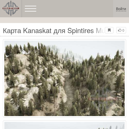
Войти
Карта Kanaskat для Spintires MudRunne
0