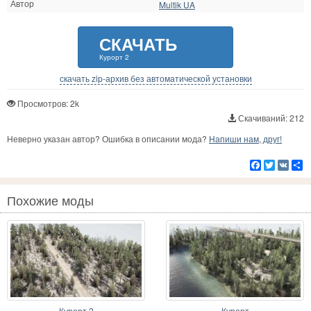
Автор
Multik UA
СКАЧАТЬ
Курорт 2
скачать zip-архив без автоматической установки
Просмотров: 2k
Скачиваний: 212
Неверно указан автор? Ошибка в описании мода?
Напиши нам, друг!
Facebook
Twitter
VK
Р
Похожие моды
Курорт 2
Курорт