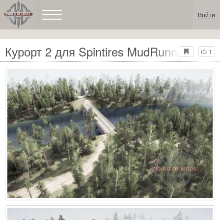
Войти
Курорт 2 для Spintires MudRunner
1