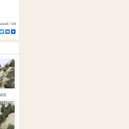
аний: 149
Facebook
Twitter
VK
Ресурс
land