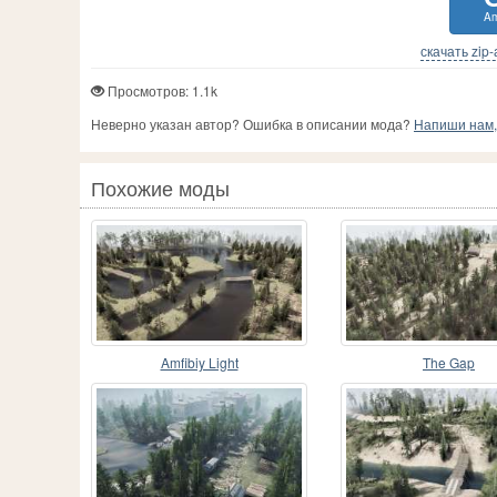
Am
скачать zip
Просмотров: 1.1k
Неверно указан автор? Ошибка в описании мода?
Напиши нам, 
Похожие моды
Amfibiy Light
The Gap