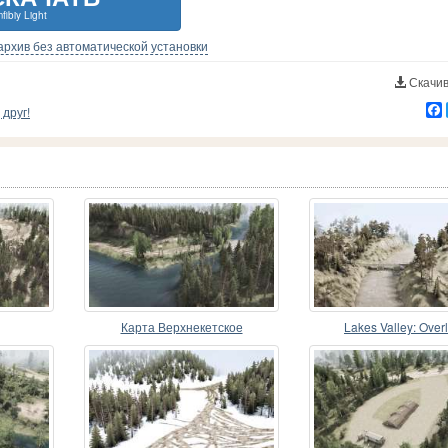
fibiy Light
-архив без автоматической установки
Скачив
друг!
Карта Верхнекетское
Lakes Valley: Over