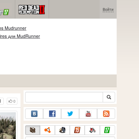
Войти
es Mudrunner
ires для MudRunner
0