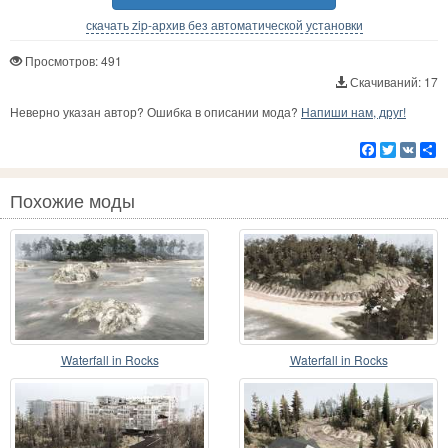
скачать zip-архив без автоматической установки
Просмотров: 491
Скачиваний: 17
Неверно указан автор? Ошибка в описании мода?
Напиши нам, друг!
Facebook
Twitter
VK
Р
Похожие моды
Waterfall in Rocks
Waterfall in Rocks