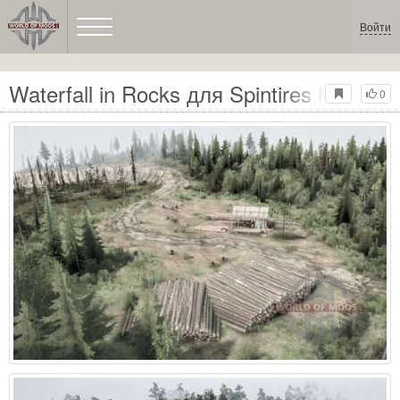
Войти
Waterfall in Rocks для Spintires MudRun
0