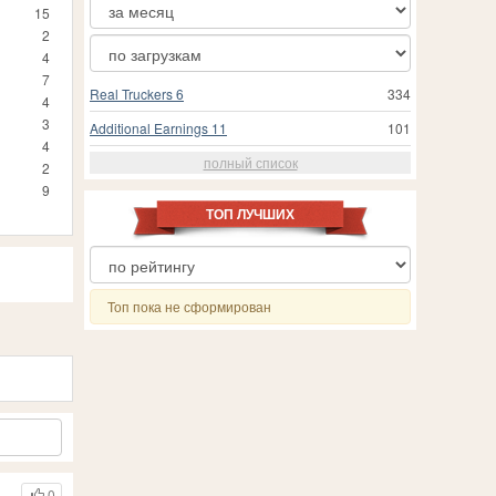
15
2
4
7
Real Truckers 6
334
4
3
Additional Earnings 11
101
4
полный список
2
9
ТОП ЛУЧШИХ
Топ пока не сформирован
0