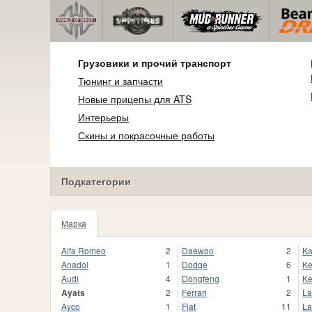
Грузовики и прочий транспорт
Тюнинг и запчасти
Новые прицепы для ATS
Интерьеры
Скины и покрасочные работы
Подкатегории
Марка
Alfa Romeo
2
Daewoo
2
Ka
Anadol
1
Dodge
6
Ke
Audi
4
Dongfeng
1
Ke
Ayats
2
Ferrari
2
La
Ayco
1
Fiat
11
La