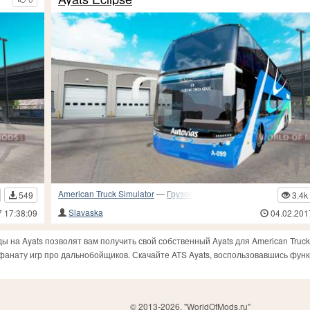
American Truck Simulator
—
Грузовики и прочий транспорт
549
3.4k
Slavaska
7 17:38:09
04.02.201
ы на Ayats позволят вам получить свой собственный Ayats для American Truck
у фанату игр про дальнобойщиков. Скачайте ATS Ayats, воспользовавшись фу
© 2013-2026, "WorldOfMods.ru"