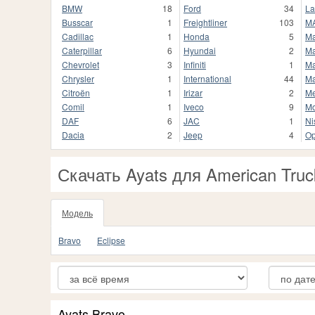
BMW
18
Ford
34
La
Busscar
1
Freightliner
103
M
Cadillac
1
Honda
5
M
Caterpillar
6
Hyundai
2
Ma
Chevrolet
3
Infiniti
1
Ma
Chrysler
1
International
44
Ma
Citroën
1
Irizar
2
Me
Comil
1
Iveco
9
M
DAF
6
JAC
1
Ni
Dacia
2
Jeep
4
Op
Скачать Ayats для American Truc
Модель
Bravo
Eclipse
Ayats Bravo