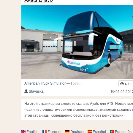
American Truck Simulator
—
Грузовики и прочий транспорт
4.1k
Slavaska
05.02.201
На этой странице вы сможете скачать Ayats для ATS. Новые мод
- один из лучших грузовиков в своем классе, знакомый каждом
этой страницы, совершенно бесплатно и без регистрации.
English
Français
Deutsch
Español
Português