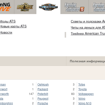
Моды ATS
Советы и подсказки Am
Новые карты ATS
Читы на деньги для A
Новости
Трейнер American Tru
Полезная информац
rsan
1
Oshkosh
3
Tofaş
nwort
1
Packard
2
Toyota
nworth
147
Peterbilt
83
Volkswagen
da
1
Peugeot
3
Volvo
mborghini
2
Porsche
2
Volvo N10