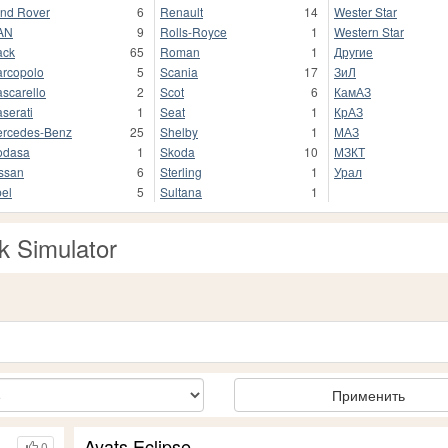
nd Rover
6
Renault
14
Wester Star
AN
9
Rolls-Royce
1
Western Star
ack
65
Roman
1
Другие
rcopolo
5
Scania
17
ЗиЛ
scarello
2
Scot
6
КамАЗ
serati
1
Seat
1
КрАЗ
rcedes-Benz
25
Shelby
1
МАЗ
odasa
1
Skoda
10
МЗКТ
ssan
6
Sterling
1
Урал
el
5
Sultana
1
k Simulator
Применить
Ayats Eclipse
0