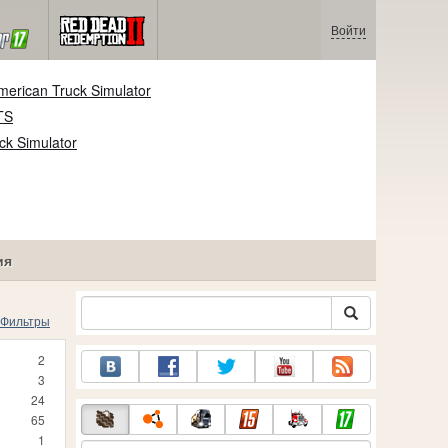
Войти
erican Truck Simulator
TS
ck Simulator
ия
Фильтры
2
3
24
65
1