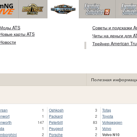
Моды ATS
Советы и подсказки Am
Новые карты ATS
Читы на деньги для A
Новости
Трейнер American Tru
Полезная информац
rsan
1
Oshkosh
3
Tofaş
nwort
1
Packard
2
Toyota
nworth
147
Peterbilt
83
Volkswagen
da
1
Peugeot
3
Volvo
mborghini
2
Porsche
2
Volvo N10