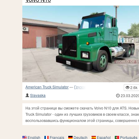
American Truck Simulator
—
Грузовики и прочий транспорт
2.6k
Slavaska
23.03.202
На этой странице вы сможете скачать Volvo N10 для ATS. Новы
Truck Simulator - один из лучших грузовиков в своем классе, з
воспользовавшись функционалом этой страницы, совершенно б
English
Français
Deutsch
Español
Português