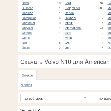
BMW
18
Ford
34
La
Busscar
1
Freightliner
103
M
Cadillac
1
Honda
5
M
Caterpillar
6
Hyundai
2
Ma
Chevrolet
3
Infiniti
1
Ma
Chrysler
1
International
44
Ma
Citroën
1
Irizar
2
Me
Comil
1
Iveco
9
M
DAF
6
JAC
1
Ni
Dacia
2
Jeep
4
Op
Скачать Volvo N10 для American 
Модель
N-series
Volvo N10