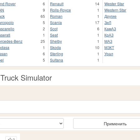
nd Rover
6
Renault
14
Wester Star
AN
9
Rolls-Royce
1
Western Star
ack
65
Roman
1
Другие
rcopolo
5
Scania
17
ЗиЛ
scarello
2
Scot
6
КамАЗ
serati
1
Seat
1
КрАЗ
rcedes-Benz
25
Shelby
1
МАЗ
odasa
1
Skoda
10
МЗКТ
ssan
6
Sterling
1
Урал
el
5
Sultana
1
Truck Simulator
Применить
0