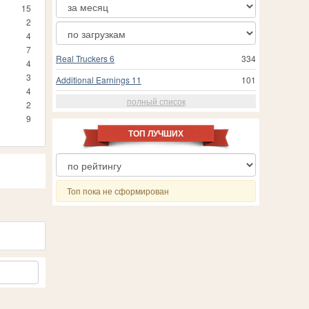
15
2
4
7
Real Truckers 6
334
4
3
Additional Earnings 11
101
4
полный список
2
9
ТОП ЛУЧШИХ
Топ пока не сформирован