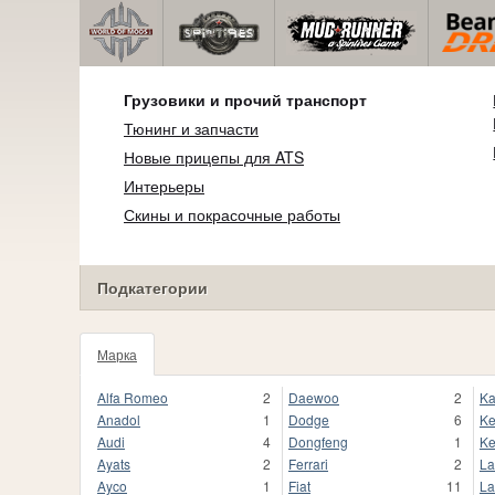
Грузовики и прочий транспорт
Тюнинг и запчасти
Новые прицепы для ATS
Интерьеры
Скины и покрасочные работы
Подкатегории
Марка
Alfa Romeo
2
Daewoo
2
Ka
Anadol
1
Dodge
6
Ke
Audi
4
Dongfeng
1
Ke
Ayats
2
Ferrari
2
La
Ayco
1
Fiat
11
La