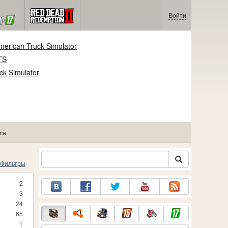
Войти
erican Truck Simulator
TS
ck Simulator
ия
Фильтры
2
3
24
65
1