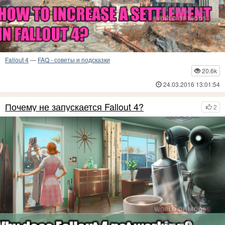
Fallout 4
—
FAQ - советы и подсказки
20.6k
24.03.2016 13:01:54
Почему не запускается Fallout 4?
2