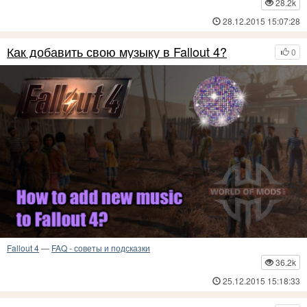
28.2k
28.12.2015 15:07:28
Как добавить свою музыку в Fallout 4?
0
Fallout 4
—
FAQ - советы и подсказки
36.2k
25.12.2015 15:18:33