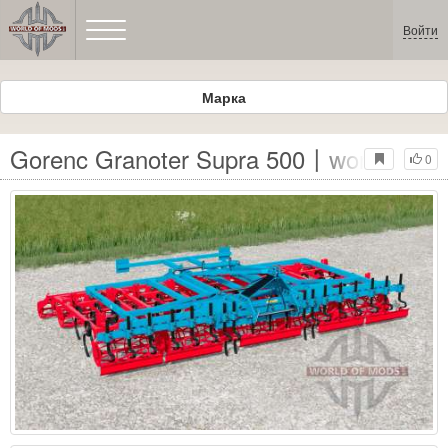
Войти
Марка
Gorenc Granoter Supra 500〡work speed 
0