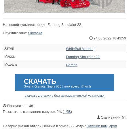
Навесной культиватор для Farming Simulator 22
Опубликовано:
Slavaska
24.06.2022 18:43:53
Автор
WhiteBull Modding
Марка
Farming Simulator 22
Модель
Gorenc
СКАЧАТЬ
Gorenc Granoter Supra 500〡work speed 17 km-h
скачать zip-архив без автоматической установки
Просмотров: 481
Показатель выявления вирусов:
2%
(
1/58
)
Скачиваний: 51
Неверно указан автор? Ошибка в описании мода?
Напиши нам, друг!