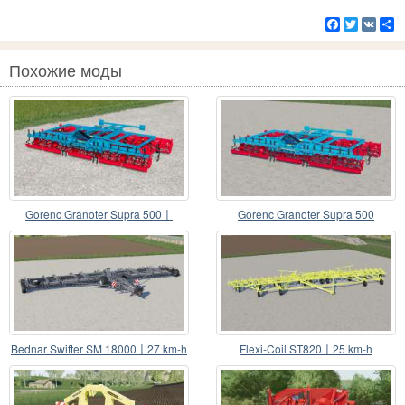
Facebook
Twitter
VK
Р
Похожие моды
Gorenc Granoter Supra 500〡
Gorenc Granoter Supra 500
working width 5m
Bednar Swifter SM 18000〡27 km-h
Flexi-Coil ST820〡25 km-h
operating speed
operating speed