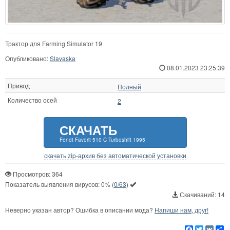
Трактор для Farming Simulator 19
Опубликовано:
Slavaska
08.01.2023 23:25:39
Привод
Полный
Количество осей
2
СКАЧАТЬ
Fendt Favorit 510 C Turboshift 1995
скачать zip-архив без автоматической установки
Просмотров: 364
Показатель выявления вирусов:
0%
(
0/63
)
Скачиваний: 14
Неверно указан автор? Ошибка в описании мода?
Напиши нам, друг!
Facebook
Twitter
VK
Р