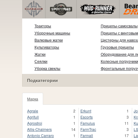
Тракторы
Прицепы-самосвалы
Уборочные машины
Прицепы с винтовым
Валковые жатки
Цистерны для навоз
Культиваторы
Грузовые прицепы
Жатки
Оборудование для л
Сеялки
Колесные погрузчик
Уборка свеклы
Фронтальные погруз
Подкатегории
Марка
1020
Agrale
2
Erkunt
1
Jo
Agrifull
1
Escorts
3
Kr
Agrostroj
1
Famulus
11
Ku
Allis-Chalmers
14
FarmTrac
3
L
Antonio Carraro
1
Farmall
17
La