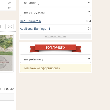
72
12
3
25
Real Truckers 6
334
24
0
3
Additional Earnings 11
101
1
полный список
210
19
557
ТОП ЛУЧШИХ
18
 Simulator 19
24
1
8
Топ пока не сформирован
202
7
13
71
3 17:00:32