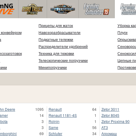
Прицепы для жаток
Уборка ка
 конвейером
Навозоразбрасыватели
Плуги
а
Подкатные тележки
Опрыскив
Распределители удобрений
Сеноворо
есозаготовок
Техника для тюковки
Сенокосил
и
Телескопические погрузчики
Цепные п
чики
Минипогрузчики
Противов
hn Deere
1095
Renault
64
Zetor 3011
amer
14
Renault 1181-4S
1
Zetor 8045
bota
3
Rolnin
1
Zetor Proxima 90
S
3
Same
56
АТЗ
mborghini
69
Schluter
34
Агромаш