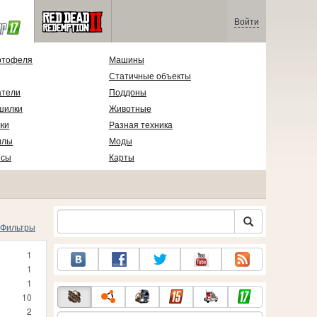
Войти
ртофеля
Машины
Статичные объекты
атели
Поддоны
шилки
Животные
ки
Разная техника
илы
Моды
есы
Карты
Фильтры
1
1
1
10
2