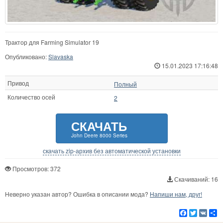
Трактор для Farming Simulator 19
Опубликовано:
Slavaska
15.01.2023 17:16:48
Привод
Полный
Количество осей
2
СКАЧАТЬ
John Deere 8000 Series
скачать zip-архив без автоматической установки
Просмотров: 372
Скачиваний: 16
Неверно указан автор? Ошибка в описании мода?
Напиши нам, друг!
Facebook
Twitter
VK
Р