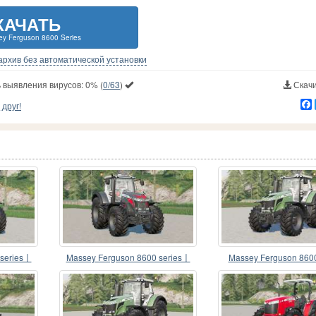
КАЧАТЬ
y Ferguson 8600 Series
-архив без автоматической установки
 выявления вирусов:
0%
(
0/63
)
Скачи
друг!
 series〡
Massey Ferguson 8600 series〡
Massey Ferguson 8600
ed
neues Innendesign