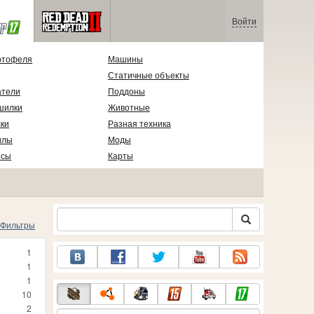
Войти
ртофеля
Машины
Статичные объекты
атели
Поддоны
шилки
Животные
ки
Разная техника
илы
Моды
есы
Карты
Фильтры
1
1
1
10
2