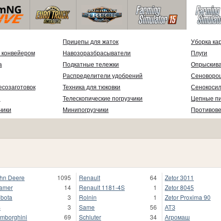
Прицепы для жаток
Уборка ка
 конвейером
Навозоразбрасыватели
Плуги
а
Подкатные тележки
Опрыскив
Распределители удобрений
Сеноворо
есозаготовок
Техника для тюковки
Сенокосил
и
Телескопические погрузчики
Цепные п
чики
Минипогрузчики
Противов
hn Deere
1095
Renault
64
Zetor 3011
amer
14
Renault 1181-4S
1
Zetor 8045
bota
3
Rolnin
1
Zetor Proxima 90
S
3
Same
56
АТЗ
mborghini
69
Schluter
34
Агромаш