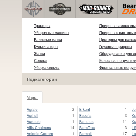
Тракторы
Прицепы-самосвалы
Уборочные машины
Прицепы с винтовым
Валковые жатки
Цистерны для навоз
Культиваторы
Грузовые прицепы
Жатки
Оборудование для л
Сеялки
Колесные погрузчик
Уборка свеклы
Фронтальные погруз
Подкатегории
Марка
1020
Agrale
2
Erkunt
1
Jo
Agrifull
1
Escorts
3
Kr
Agrostroj
1
Famulus
11
Ku
Allis-Chalmers
14
FarmTrac
3
L
Antonio Carraro
1
Farmall
17
La