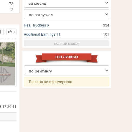
72
12
3
25
Real Truckers 6
334
24
0
3
Additional Earnings 11
101
1
полный список
210
19
557
ТОП ЛУЧШИХ
18
 Simulator 19
24
1
8
Топ пока не сформирован
202
7
13
71
3 17:20:11