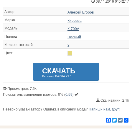
08.11.2016 01:42:17
Автор
Алексей Егоров
Марка
Кировец
Модель
К-700А
Привод
Полный
Количество осей
2
Цвет
СКАЧАТЬ
Кировец К-700А v1.1
Просмотров: 7.5k
Показатель выявления вирусов:
0%
(
0/59
)
Скачиваний: 2.1k
Неверно указан автор? Ошибка в описании мода?
Напиши нам, друг!
Facebook
Twitter
VK
Р