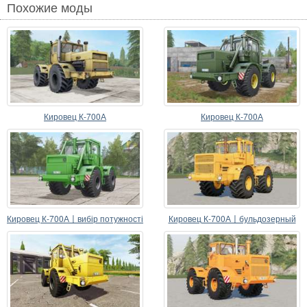
Похожие моды
Кировец К-700А
Кировец К-700А
Кировец К-700А〡вибір потужності
Кировец К-700А〡бульдозерный
отвал