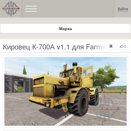
Войти
Марка
Кировец К-700А v1.1 для Farming Simul
0