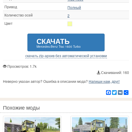
Привод
Полный
Количество осей
2
Цвет
СКАЧАТЬ
Mercedes-Benz Trac 1600 Turbo
скачать zip-архив без автоматической установки
Просмотров: 1.7k
Скачиваний: 160
Неверно указан автор? Ошибка в описании мода?
Напиши нам, друг!
Facebook
Twitter
VK
Р
Похожие моды