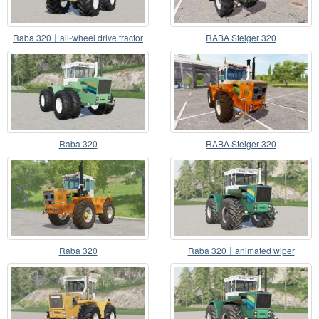
Raba 320〡all-wheel drive tractor
RABA Steiger 320
Raba 320
RABA Steiger 320
Raba 320
Raba 320〡animated wiper