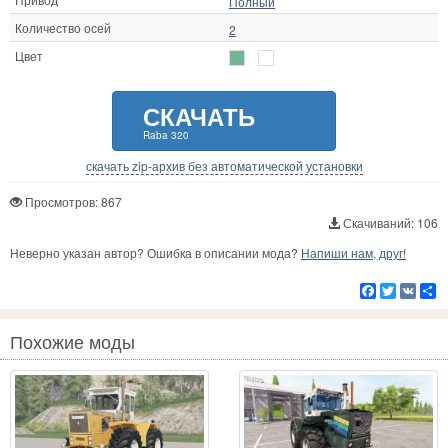
Полный
Количество осей
2
Цвет
СКАЧАТЬ
Raba 320
скачать zip-архив без автоматической установки
Просмотров: 867
Скачиваний: 106
Неверно указан автор? Ошибка в описании мода?
Напиши нам, друг!
Facebook
Twitter
VK
Р
Похожие моды