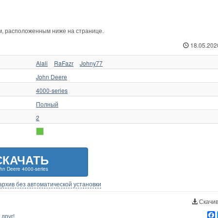
ам, расположенным ниже на странице.
18.05.202
Alali
RaFazr
Johny77
John Deere
4000-series
Полный
2
СКАЧАТЬ
hn Deere 4000-series
-архив без автоматической установки
Скачив
друг!