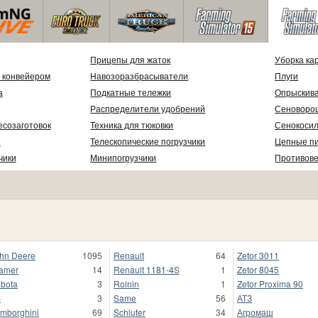
Прицепы для жаток
Уборка ка
 конвейером
Навозоразбрасыватели
Плуги
а
Подкатные тележки
Опрыскив
Распределители удобрений
Сеноворо
есозаготовок
Техника для тюковки
Сенокосил
и
Телескопические погрузчики
Цепные п
чики
Минипогрузчики
Противов
hn Deere
1095
Renault
64
Zetor 3011
amer
14
Renault 1181-4S
1
Zetor 8045
bota
3
Rolnin
1
Zetor Proxima 90
S
3
Same
56
АТЗ
mborghini
69
Schluter
34
Агромаш