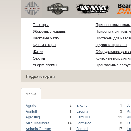
Тракторы
Прицепы-самосвалы
Уборочные машины
Прицепы с винтовым
Валковые жатки
Цистерны для навоз
Культиваторы
Грузовые прицепы
Жатки
Оборудование для л
Сеялки
Колесные погрузчик
Уборка свеклы
Фронтальные погруз
Подкатегории
Марка
1020
Agrale
2
Erkunt
1
Jo
Agrifull
1
Escorts
3
Kr
Agrostroj
1
Famulus
11
Ku
Allis-Chalmers
14
FarmTrac
3
L
Antonio Carraro
1
Farmall
17
La