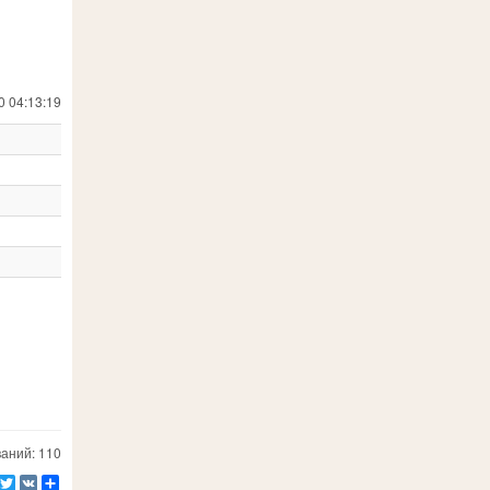
0 04:13:19
аний: 110
Facebook
Twitter
VK
Ресурс