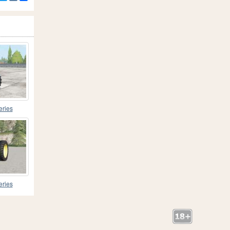
eries
eries