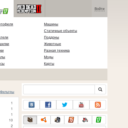
Войти
ртофеля
Машины
Статичные объекты
атели
Поддоны
шилки
Животные
ки
Разная техника
илы
Моды
есы
Карты
Фильтры
1
1
1
10
2