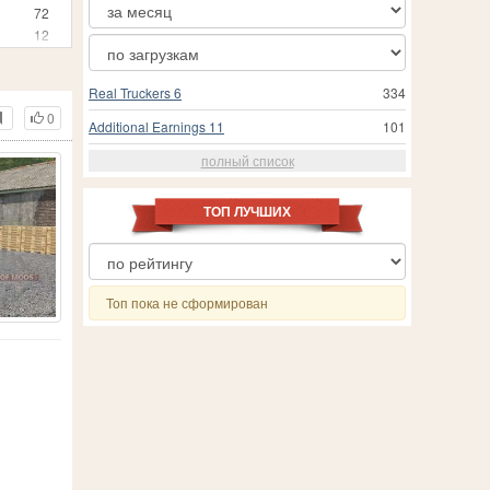
72
12
3
25
Real Truckers 6
334
24
0
3
Additional Earnings 11
101
1
полный список
210
19
557
ТОП ЛУЧШИХ
18
 Simulator 19
24
1
8
Топ пока не сформирован
202
7
13
71