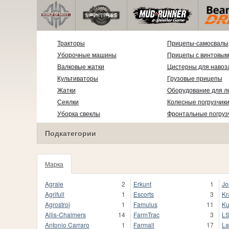
Тракторы
Прицепы-самосвалы
Уборочные машины
Прицепы с винтовым
Валковые жатки
Цистерны для навоз
Культиваторы
Грузовые прицепы
Жатки
Оборудование для л
Сеялки
Колесные погрузчик
Уборка свеклы
Фронтальные погруз
Подкатегории
Марка
1020
Agrale
2
Erkunt
1
Jo
Agrifull
1
Escorts
3
Kr
Agrostroj
1
Famulus
11
Ku
Allis-Chalmers
14
FarmTrac
3
L
Antonio Carraro
1
Farmall
17
La