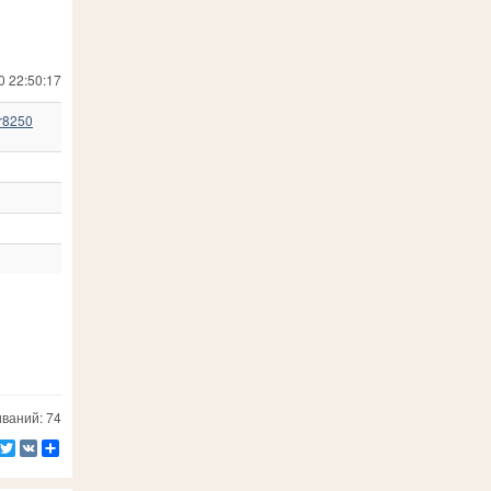
0 22:50:17
r8250
ваний: 74
Facebook
Twitter
VK
Ресурс