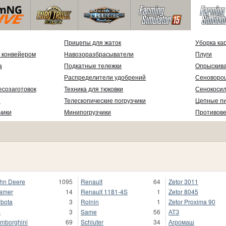
Прицепы для жаток
Уборка ка
 конвейером
Навозоразбрасыватели
Плуги
а
Подкатные тележки
Опрыскив
Распределители удобрений
Сеноворо
есозаготовок
Техника для тюковки
Сенокосил
и
Телескопические погрузчики
Цепные п
чики
Минипогрузчики
Противов
hn Deere
1095
Renault
64
Zetor 3011
amer
14
Renault 1181-4S
1
Zetor 8045
bota
3
Rolnin
1
Zetor Proxima 90
S
3
Same
56
АТЗ
mborghini
69
Schluter
34
Агромаш