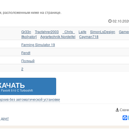
ам, расположенным ниже на странице.
02.10.202
Gr33n
Tracfahrer2003
_Chris_
Laife
SimonLsDesign
Game
Ifko[nator]
Agrartechnik Nordeifel
Cayman718
Farming Simulator 19
Fendt
Полный
2
КАЧАТЬ
 Favorit 510 C Turboshift
-архив без автоматической установки
Скачи
друг!