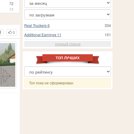
72
12
3
25
Real Truckers 6
334
24
0
3
Additional Earnings 11
101
1
полный список
210
19
557
ТОП ЛУЧШИХ
18
 Simulator 19
24
1
8
Топ пока не сформирован
202
7
13
71