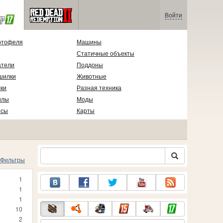
Войти
ртофеля
Машины
Статичные объекты
атели
Поддоны
шилки
Животные
ки
Разная техника
илы
Моды
есы
Карты
Фильтры
1
1
1
10
2